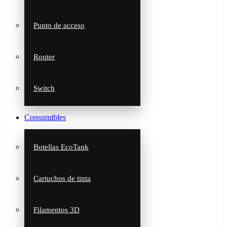
Punto de acceso
Router
Switch
Consumibles
Botellas EcoTank
Cartuchos de tinta
Filamentos 3D