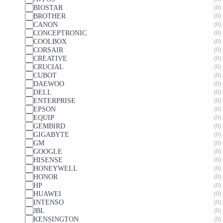
BIOSTAR
0
BROTHER
0
CANON
0
CONCEPTRONIC
0
COOLBOX
0
CORSAIR
0
CREATIVE
0
CRUCIAL
0
CUBOT
0
DAEWOO
0
DELL
0
ENTERPRISE
0
EPSON
0
EQUIP
0
GEMBIRD
0
GIGABYTE
0
GM
0
GOOGLE
0
HISENSE
0
HONEYWELL
0
HONOR
0
HP
0
HUAWEI
0
INTENSO
0
JBL
0
KENSINGTON
0