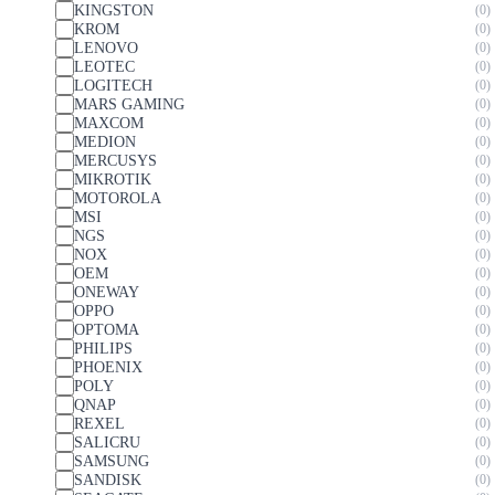
KINGSTON
0
KROM
0
LENOVO
0
LEOTEC
0
LOGITECH
0
MARS GAMING
0
MAXCOM
0
MEDION
0
MERCUSYS
0
MIKROTIK
0
MOTOROLA
0
MSI
0
NGS
0
NOX
0
OEM
0
ONEWAY
0
OPPO
0
OPTOMA
0
PHILIPS
0
PHOENIX
0
POLY
0
QNAP
0
REXEL
0
SALICRU
0
SAMSUNG
0
SANDISK
0