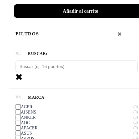
Añadir al carrito
✕
FILTROS
BUSCAR:
MARCA:
ACER
0
AISENS
0
ANKER
0
AOC
0
APACER
0
ASUS
0
AVPOS
0