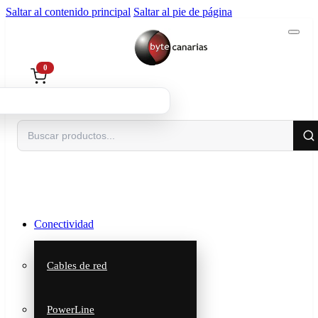
Saltar al contenido principal
Saltar al pie de página
0
Buscar
Conectividad
Cables de red
PowerLine