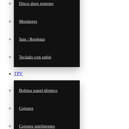
Disco duro externo
Monitores
Sais / Regletas
Teclado con ratón
TPV
Bobina papel térmico
Cajones
Cajones inteligentes