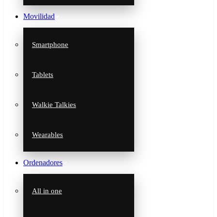
Movilidad
Smartphone
Tablets
Walkie Talkies
Wearables
Ordenadores
All in one