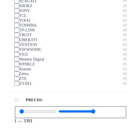
SEAGATE
0
SHOKZ
0
SONY
0
TCL
0
TOOQ
0
TOSHIBA
0
TP-LINK
0
TRUST
0
UBIQUITI
0
VENTION
0
VIEWSONIC
0
VIGI
0
Western Digital
0
WINKLE
0
Xiaomi
0
Zebra
0
ZTE
0
ZYXEL
0
PRECIO:
1
—
3391