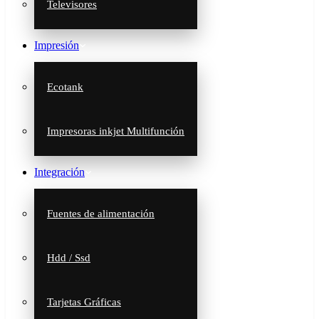
Televisores
Impresión
Ecotank
Impresoras inkjet Multifunción
Integración
Fuentes de alimentación
Hdd / Ssd
Tarjetas Gráficas