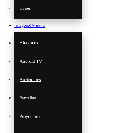
Tóner
Imagen&Sonido
Altavoces
Android TV
Auriculares
Pantallas
Proyectores