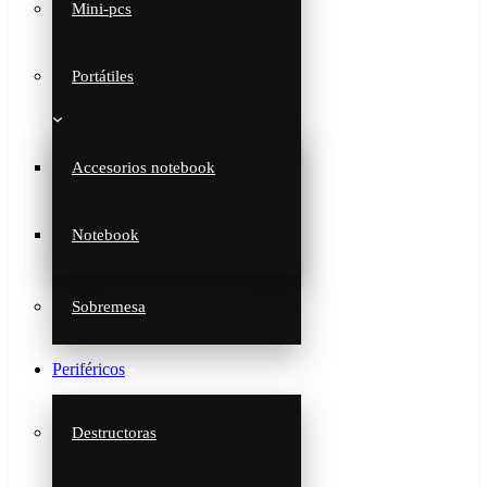
Mini-pcs
Portátiles
Accesorios notebook
Notebook
Sobremesa
Periféricos
Destructoras