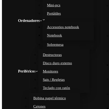
Mini-pcs
Portátiles
Ordenadores
Accesorios notebook
Notebook
Sobremesa
Destructoras
Disco duro externo
Periféricos
Monitores
Sais / Regletas
Teclado con ratón
Bobina papel térmico
Cajones