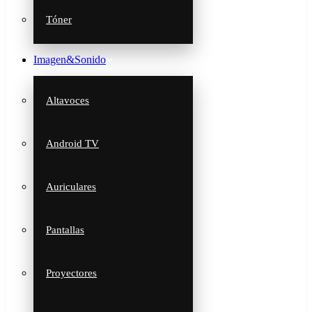
Tóner
Imagen&Sonido
Altavoces
Android TV
Auriculares
Pantallas
Proyectores