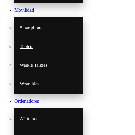
Movilidad
Smartphone
Tablets
Walkie Talkies
Wearables
Ordenadores
All in one