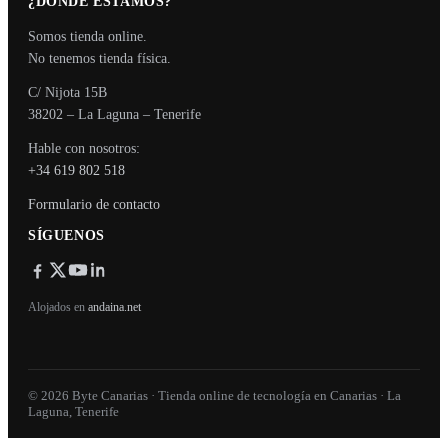
¿DÓNDE ESTAMOS?
Somos tienda online.
No tenemos tienda física.
C/ Nijota 15B
38202 – La Laguna – Tenerife
Hable con nosotros:
+34 619 802 518
Formulario de contacto
SÍGUENOS
Alojados en
andaina.net
© 2026 Byte Canarias · Tienda online de tecnología en Canarias · La
Laguna, Tenerife