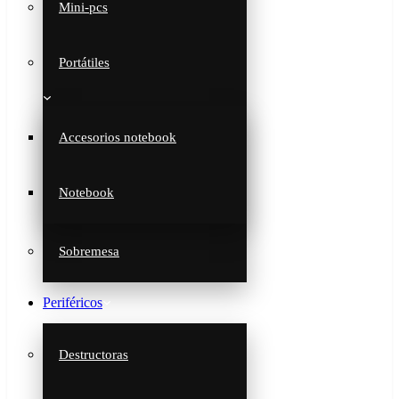
Mini-pcs
Portátiles
Accesorios notebook
Notebook
Sobremesa
Periféricos
Destructoras