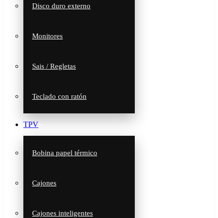
Disco duro externo
Monitores
Sais / Regletas
Teclado con ratón
TPV
Bobina papel térmico
Cajones
Cajones inteligentes