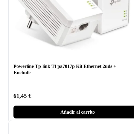
Powerline Tp-link Tl-pa7017p Kit Ethernet 2uds +
Enchufe
61,45
€
Añadir al carrito