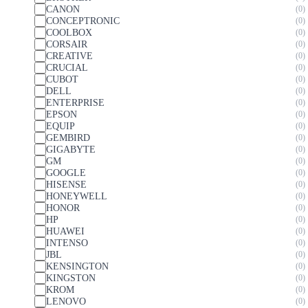
CANON
0
CONCEPTRONIC
0
COOLBOX
0
CORSAIR
0
CREATIVE
0
CRUCIAL
0
CUBOT
0
DELL
0
ENTERPRISE
0
EPSON
0
EQUIP
0
GEMBIRD
0
GIGABYTE
0
GM
0
GOOGLE
0
HISENSE
0
HONEYWELL
0
HONOR
0
HP
0
HUAWEI
0
INTENSO
0
JBL
0
KENSINGTON
0
KINGSTON
0
KROM
0
LENOVO
0