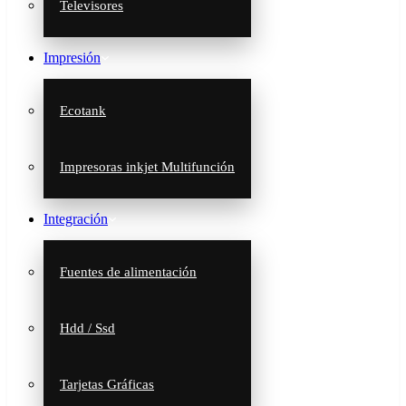
Televisores
Impresión
Ecotank
Impresoras inkjet Multifunción
Integración
Fuentes de alimentación
Hdd / Ssd
Tarjetas Gráficas