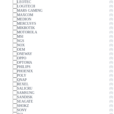
LEOTEC
0
LOGITECH
0
MARS GAMING
0
MAXCOM
0
MEDION
0
MERCUSYS
0
MIKROTIK
0
MOTOROLA
0
MSI
0
NGS
0
NOX
0
OEM
0
ONEWAY
0
OPPO
0
OPTOMA
0
PHILIPS
0
PHOENIX
0
POLY
0
QNAP
0
REXEL
0
SALICRU
0
SAMSUNG
0
SANDISK
0
SEAGATE
0
SHOKZ
0
SONY
0