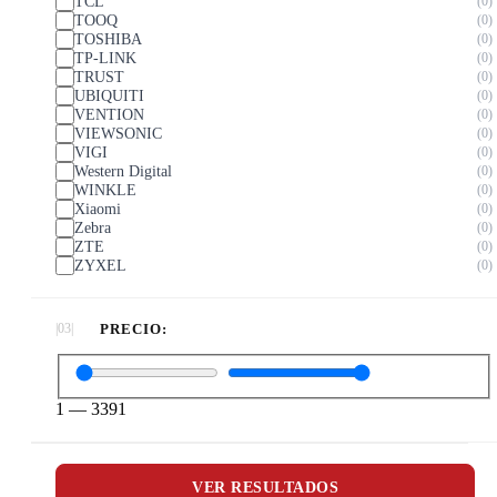
TCL
0
TOOQ
0
TOSHIBA
0
TP-LINK
0
TRUST
0
UBIQUITI
0
VENTION
0
VIEWSONIC
0
VIGI
0
Western Digital
0
WINKLE
0
Xiaomi
0
Zebra
0
ZTE
0
ZYXEL
0
PRECIO:
1
—
3391
VER RESULTADOS