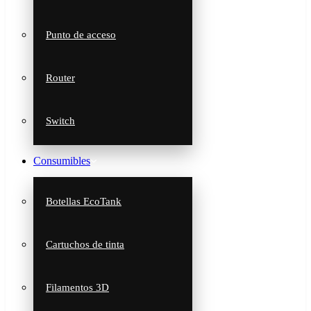
Punto de acceso
Router
Switch
Consumibles
Botellas EcoTank
Cartuchos de tinta
Filamentos 3D