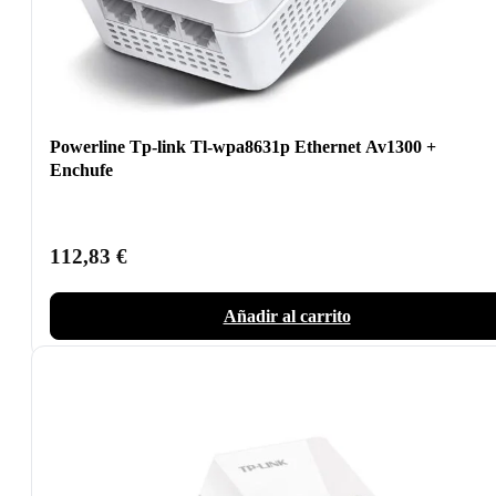
Powerline Tp-link Tl-wpa8631p Ethernet Av1300 +
Enchufe
112,83
€
Añadir al carrito