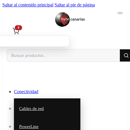
Saltar al contenido principal
Saltar al pie de página
0
Buscar
Conectividad
Cables de red
PowerLine