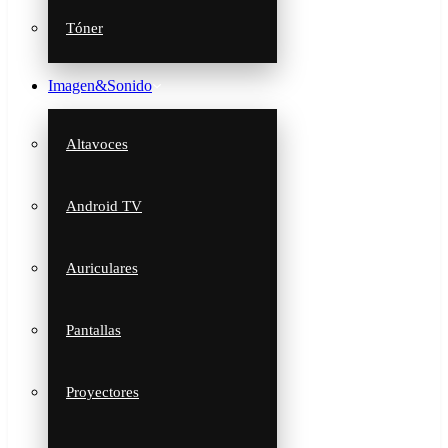
Tóner
Imagen&Sonido
Altavoces
Android TV
Auriculares
Pantallas
Proyectores