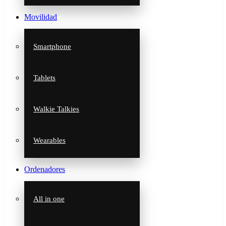
Movilidad
Smartphone
Tablets
Walkie Talkies
Wearables
Ordenadores
All in one