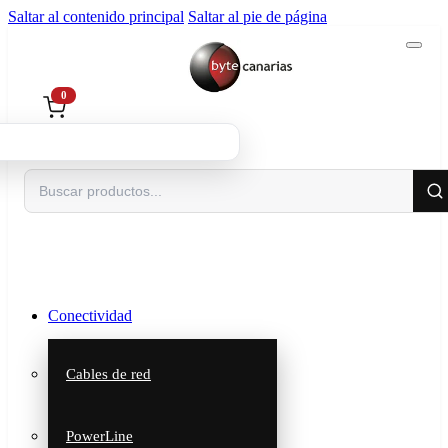
Saltar al contenido principal
Saltar al pie de página
0
Buscar
Conectividad
Cables de red
PowerLine