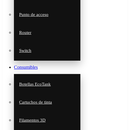
Punto de acceso
Router
Switch
Consumibles
Botellas EcoTank
Cartuchos de tinta
Filamentos 3D