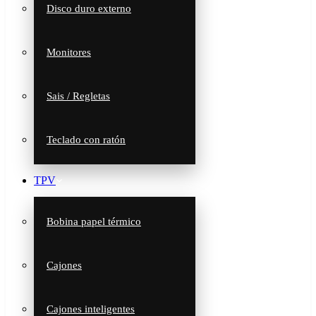
Disco duro externo
Monitores
Sais / Regletas
Teclado con ratón
TPV
Bobina papel térmico
Cajones
Cajones inteligentes