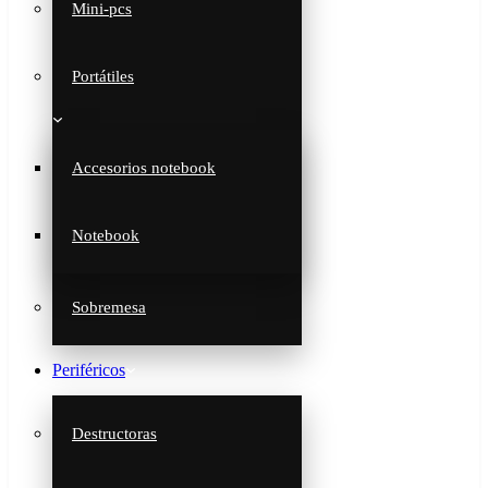
Mini-pcs
Portátiles
Accesorios notebook
Notebook
Sobremesa
Periféricos
Destructoras