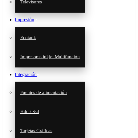
Televisores
Impresión
Ecotank
Impresoras inkjet Multifunción
Integración
Fuentes de alimentación
Hdd / Ssd
Tarjetas Gráficas