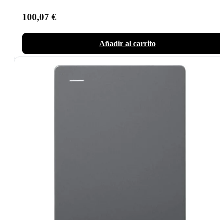
100,07
€
Añadir al carrito