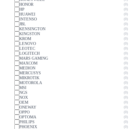
HONOR
0
HP
0
HUAWEI
0
INTENSO
0
JBL
0
KENSINGTON
0
KINGSTON
0
KROM
0
LENOVO
0
LEOTEC
0
LOGITECH
0
MARS GAMING
0
MAXCOM
0
MEDION
0
MERCUSYS
0
MIKROTIK
0
MOTOROLA
0
MSI
0
NGS
0
NOX
0
OEM
0
ONEWAY
0
OPPO
0
OPTOMA
0
PHILIPS
0
PHOENIX
0