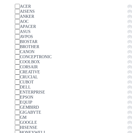
ACER
0
AISENS
0
ANKER
0
AOC
0
APACER
0
ASUS
0
AVPOS
0
BIOSTAR
0
BROTHER
0
CANON
0
CONCEPTRONIC
0
COOLBOX
0
CORSAIR
0
CREATIVE
0
CRUCIAL
0
CUBOT
0
DELL
0
ENTERPRISE
0
EPSON
0
EQUIP
0
GEMBIRD
0
GIGABYTE
0
GM
0
GOOGLE
0
HISENSE
0
HONEYWELL
0