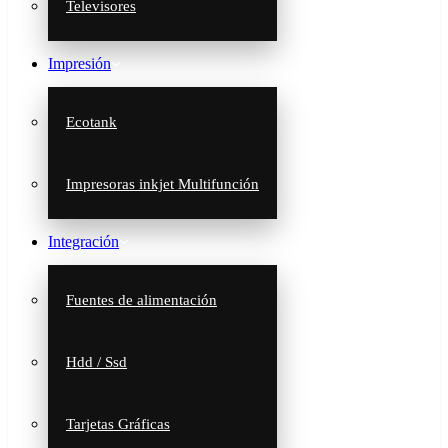
Televisores
Impresión
Ecotank
Impresoras inkjet Multifunción
Integración
Fuentes de alimentación
Hdd / Ssd
Tarjetas Gráficas