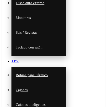
Disco duro externo
Monitores
Sais / Regletas
Teclado con ratón
TPV
Bobina papel térmico
Cajones
Cajones inteligentes