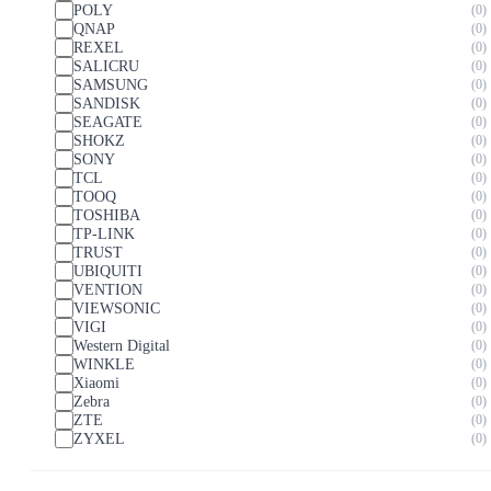
POLY
0
QNAP
0
REXEL
0
SALICRU
0
SAMSUNG
0
SANDISK
0
SEAGATE
0
SHOKZ
0
SONY
0
TCL
0
TOOQ
0
TOSHIBA
0
TP-LINK
0
TRUST
0
UBIQUITI
0
VENTION
0
VIEWSONIC
0
VIGI
0
Western Digital
0
WINKLE
0
Xiaomi
0
Zebra
0
ZTE
0
ZYXEL
0