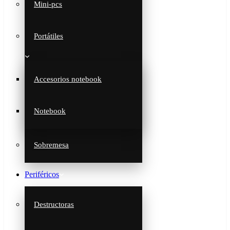
Mini-pcs
Portátiles
Accesorios notebook
Notebook
Sobremesa
Periféricos
Destructoras