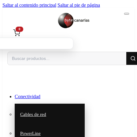
Saltar al contenido principal
Saltar al pie de página
0
Buscar
Conectividad
Cables de red
PowerLine