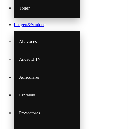
Tóner
Imagen&Sonido
Altavoces
Android TV
Auriculares
Pantallas
Proyectores