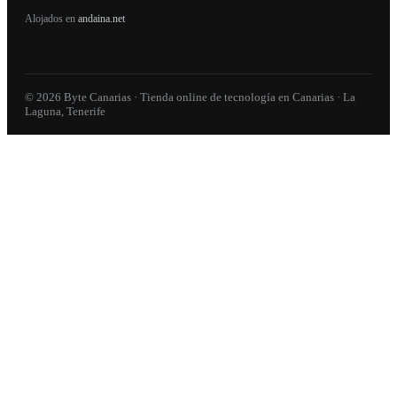
Alojados en
andaina.net
© 2026 Byte Canarias · Tienda online de tecnología en Canarias · La
Laguna, Tenerife