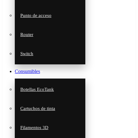
Punto de acceso
Router
Switch
Consumibles
Botellas EcoTank
Cartuchos de tinta
Filamentos 3D