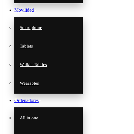
Movilidad
Smartphone
Tablets
Walkie Talkies
Wearables
Ordenadores
All in one