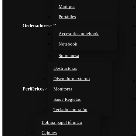
Mini-pcs
Portátiles
Ordenadores
Accesorios notebook
Notebook
Sobremesa
Destructoras
Disco duro externo
Periféricos
Monitores
Sais / Regletas
Teclado con ratón
Bobina papel térmico
Cajones