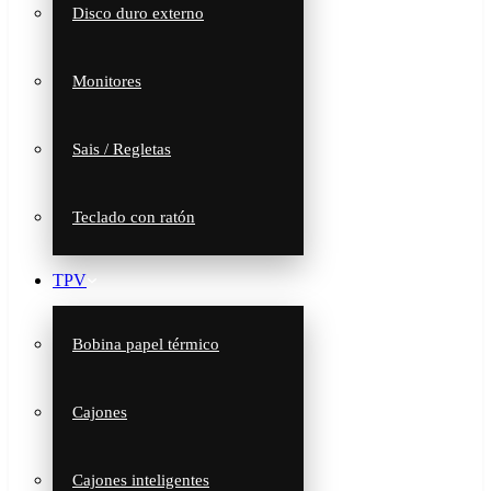
Disco duro externo
Monitores
Sais / Regletas
Teclado con ratón
TPV
Bobina papel térmico
Cajones
Cajones inteligentes