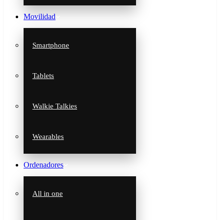
Movilidad
Smartphone
Tablets
Walkie Talkies
Wearables
Ordenadores
All in one