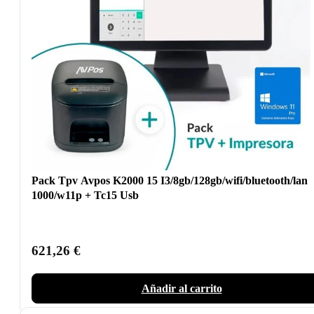
Pack Tpv Avpos K2000 15 I3/8gb/128gb/wifi/bluetooth/lan
1000/w11p + Tc15 Usb
621,26
€
Añadir al carrito