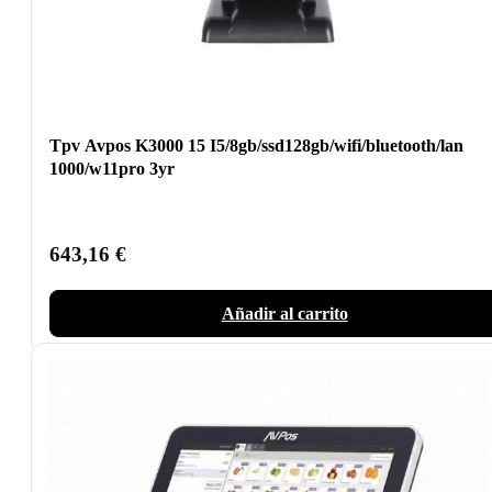
Tpv Avpos K3000 15 I5/8gb/ssd128gb/wifi/bluetooth/lan
1000/w11pro 3yr
643,16
€
Añadir al carrito