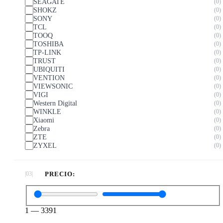
SEAGATE
0
SHOKZ
0
SONY
0
TCL
0
TOOQ
0
TOSHIBA
0
TP-LINK
0
TRUST
0
UBIQUITI
0
VENTION
0
VIEWSONIC
0
VIGI
0
Western Digital
0
WINKLE
0
Xiaomi
0
Zebra
0
ZTE
0
ZYXEL
0
PRECIO:
1
—
3391