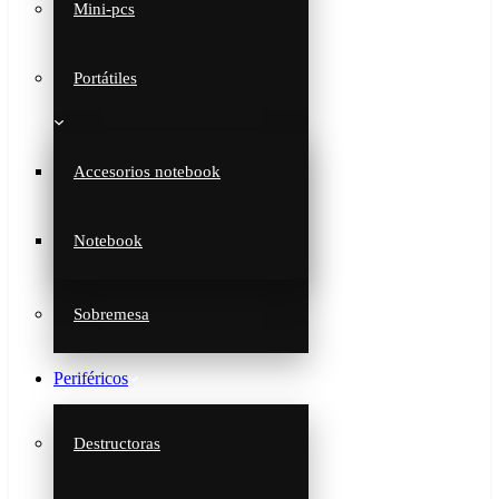
Mini-pcs
Portátiles
Accesorios notebook
Notebook
Sobremesa
Periféricos
Destructoras