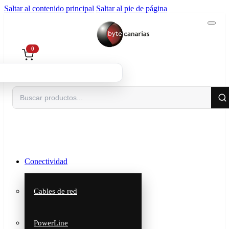
Saltar al contenido principal
Saltar al pie de página
0
Buscar
Conectividad
Cables de red
PowerLine