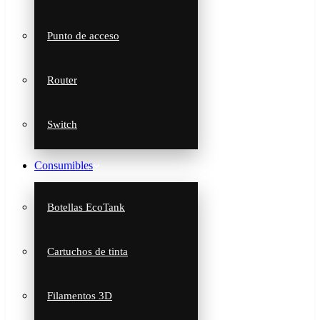
Punto de acceso
Router
Switch
Consumibles
Botellas EcoTank
Cartuchos de tinta
Filamentos 3D