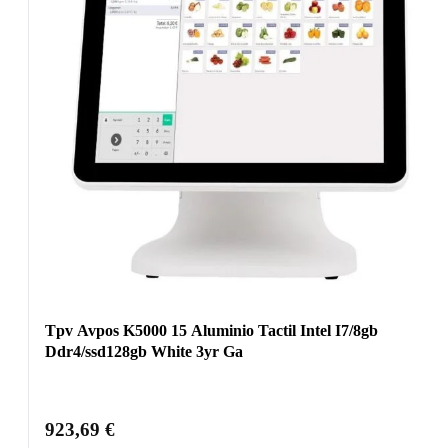
Tpv Avpos K5000 15 Aluminio Tactil Intel I7/8gb
Ddr4/ssd128gb White 3yr Ga
923,69
€