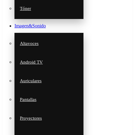
Tóner
Imagen&Sonido
Altavoces
Android TV
Auriculares
Pantallas
Proyectores