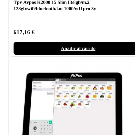
Tpv Avpos K2000 15 Slim I3/8gb/m.2
128gb/wifi/bluetooth/lan 1000/w11pro 3y
617,16
€
Añadir al carrito