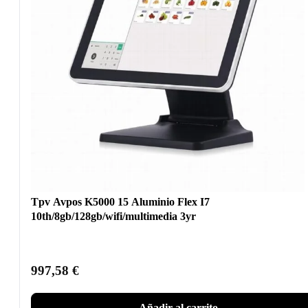
Tpv Avpos K5000 15 Aluminio Flex I7
10th/8gb/128gb/wifi/multimedia 3yr
997,58
€
Añadir al carrito