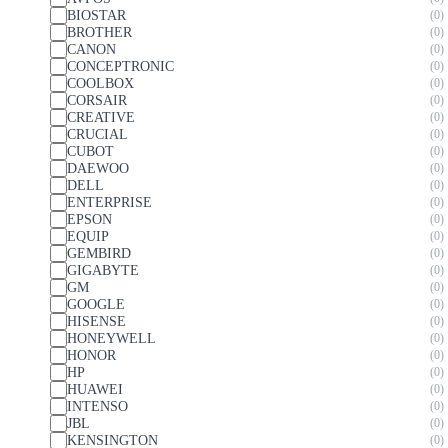
BIOSTAR
0
BROTHER
0
CANON
0
CONCEPTRONIC
0
COOLBOX
0
CORSAIR
0
CREATIVE
0
CRUCIAL
0
CUBOT
0
DAEWOO
0
DELL
0
ENTERPRISE
0
EPSON
0
EQUIP
0
GEMBIRD
0
GIGABYTE
0
GM
0
GOOGLE
0
HISENSE
0
HONEYWELL
0
HONOR
0
HP
0
HUAWEI
0
INTENSO
0
JBL
0
KENSINGTON
0