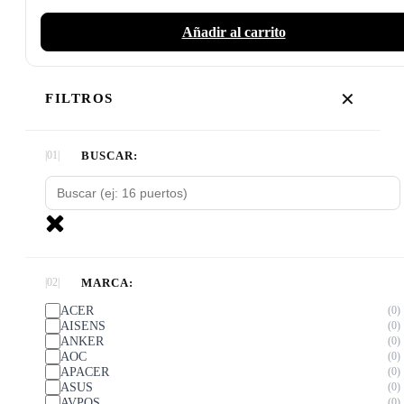
Añadir al carrito
✕
FILTROS
BUSCAR:
MARCA:
ACER
0
AISENS
0
ANKER
0
AOC
0
APACER
0
ASUS
0
AVPOS
0