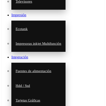
Televisores
Impresión
Ecotank
Impresoras inkjet Multifunción
Integración
Fuentes de alimentación
Hdd / Ssd
Tarjetas Gráficas