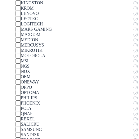
KINGSTON
0
KROM
0
LENOVO
0
LEOTEC
0
LOGITECH
0
MARS GAMING
0
MAXCOM
0
MEDION
0
MERCUSYS
0
MIKROTIK
0
MOTOROLA
0
MSI
0
NGS
0
NOX
0
OEM
0
ONEWAY
0
OPPO
0
OPTOMA
0
PHILIPS
0
PHOENIX
0
POLY
0
QNAP
0
REXEL
0
SALICRU
0
SAMSUNG
0
SANDISK
0