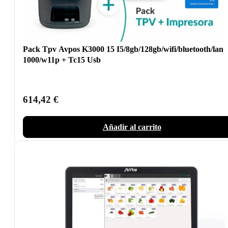
Pack Tpv Avpos K3000 15 I5/8gb/128gb/wifi/bluetooth/lan
1000/w11p + Tc15 Usb
614,42
€
Añadir al carrito