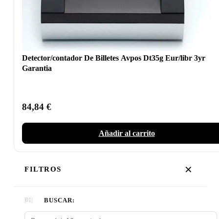
Detector/contador De Billetes Avpos Dt35g Eur/libr 3yr
Garantia
84,84
€
Añadir al carrito
✕
FILTROS
BUSCAR: