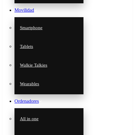
Movilidad
Smartphone
Tablets
Walkie Talkies
Wearables
Ordenadores
All in one