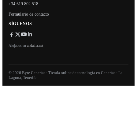
+34 619 802 518
Formulario de contacto
SÍGUENOS
Alojados en
andaina.net
© 2026 Byte Canarias · Tienda online de tecnología en Canarias · La
Laguna, Tenerife