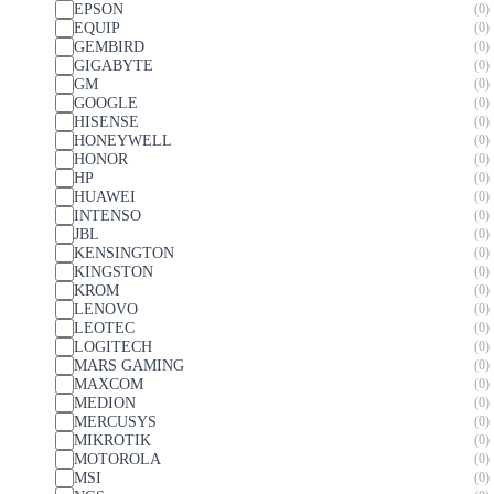
EPSON
0
EQUIP
0
GEMBIRD
0
GIGABYTE
0
GM
0
GOOGLE
0
HISENSE
0
HONEYWELL
0
HONOR
0
HP
0
HUAWEI
0
INTENSO
0
JBL
0
KENSINGTON
0
KINGSTON
0
KROM
0
LENOVO
0
LEOTEC
0
LOGITECH
0
MARS GAMING
0
MAXCOM
0
MEDION
0
MERCUSYS
0
MIKROTIK
0
MOTOROLA
0
MSI
0