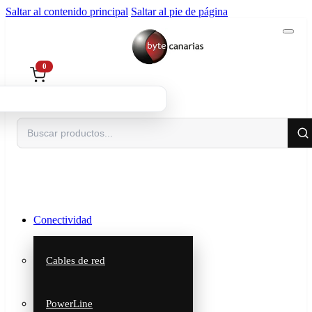
Saltar al contenido principal
Saltar al pie de página
0
Buscar
Conectividad
Cables de red
PowerLine