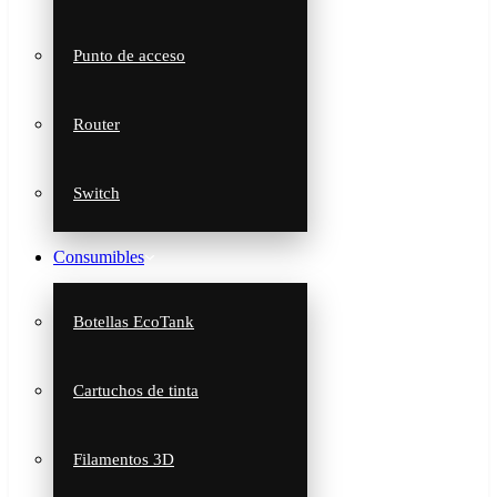
Punto de acceso
Router
Switch
Consumibles
Botellas EcoTank
Cartuchos de tinta
Filamentos 3D