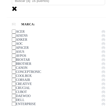
MARCA:
ACER
0
AISENS
0
ANKER
0
AOC
0
APACER
0
ASUS
0
AVPOS
0
BIOSTAR
0
BROTHER
0
CANON
0
CONCEPTRONIC
0
COOLBOX
0
CORSAIR
0
CREATIVE
0
CRUCIAL
0
CUBOT
0
DAEWOO
0
DELL
0
ENTERPRISE
0