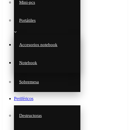
Mini-pcs
Portátiles
Accesorios notebook
Notebook
Sobremesa
Periféricos
Destructoras