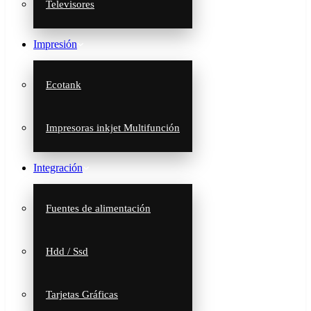
Televisores
Impresión
Ecotank
Impresoras inkjet Multifunción
Integración
Fuentes de alimentación
Hdd / Ssd
Tarjetas Gráficas