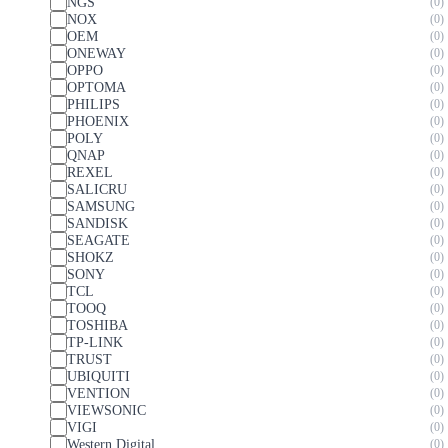
NGS
0
NOX
0
OEM
0
ONEWAY
0
OPPO
0
OPTOMA
0
PHILIPS
0
PHOENIX
0
POLY
0
QNAP
0
REXEL
0
SALICRU
0
SAMSUNG
0
SANDISK
0
SEAGATE
0
SHOKZ
0
SONY
0
TCL
0
TOOQ
0
TOSHIBA
0
TP-LINK
0
TRUST
0
UBIQUITI
0
VENTION
0
VIEWSONIC
0
VIGI
0
Western Digital
0