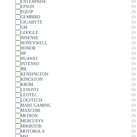
ENTERPRISE
0
EPSON
0
EQUIP
0
GEMBIRD
0
GIGABYTE
0
GM
0
GOOGLE
0
HISENSE
0
HONEYWELL
0
HONOR
0
HP
0
HUAWEI
0
INTENSO
0
JBL
0
KENSINGTON
0
KINGSTON
0
KROM
0
LENOVO
0
LEOTEC
0
LOGITECH
0
MARS GAMING
0
MAXCOM
0
MEDION
0
MERCUSYS
0
MIKROTIK
0
MOTOROLA
0
MSI
0