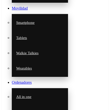
Movilidad
Smartphone
Tablets
Walkie Talkies
Wearables
Ordenadores
All in one