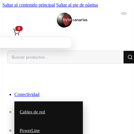
Saltar al contenido principal
Saltar al pie de página
0
Buscar
Conectividad
Cables de red
PowerLine