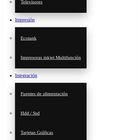
Televisores
Impresión
Ecotank
Impresoras inkjet Multifunción
Integración
Fuentes de alimentación
Hdd / Ssd
Tarjetas Gráficas