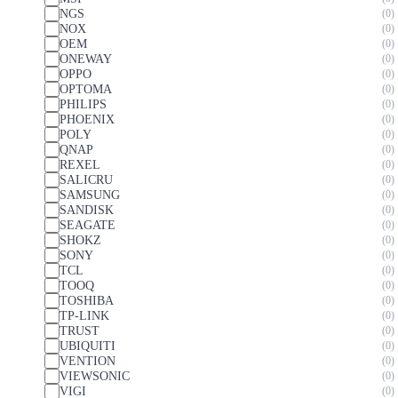
NGS
0
NOX
0
OEM
0
ONEWAY
0
OPPO
0
OPTOMA
0
PHILIPS
0
PHOENIX
0
POLY
0
QNAP
0
REXEL
0
SALICRU
0
SAMSUNG
0
SANDISK
0
SEAGATE
0
SHOKZ
0
SONY
0
TCL
0
TOOQ
0
TOSHIBA
0
TP-LINK
0
TRUST
0
UBIQUITI
0
VENTION
0
VIEWSONIC
0
VIGI
0