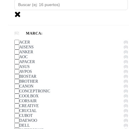
MARCA:
ACER
0
AISENS
0
ANKER
0
AOC
0
APACER
0
ASUS
0
AVPOS
0
BIOSTAR
0
BROTHER
0
CANON
0
CONCEPTRONIC
0
COOLBOX
0
CORSAIR
0
CREATIVE
0
CRUCIAL
0
CUBOT
0
DAEWOO
0
DELL
0