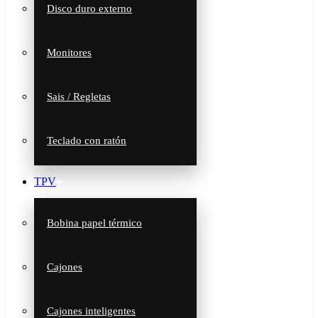
Disco duro externo
Monitores
Sais / Regletas
Teclado con ratón
TPV
Bobina papel térmico
Cajones
Cajones inteligentes