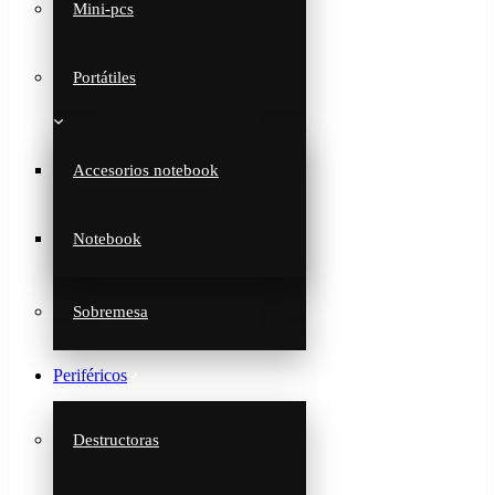
Mini-pcs
Portátiles
Accesorios notebook
Notebook
Sobremesa
Periféricos
Destructoras