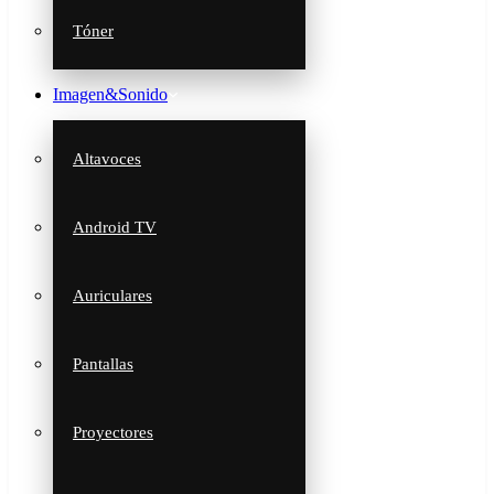
Tóner
Imagen&Sonido
Altavoces
Android TV
Auriculares
Pantallas
Proyectores