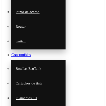
Punto de acceso
Router
Switch
Consumibles
Botellas EcoTank
Cartuchos de tinta
Filamentos 3D