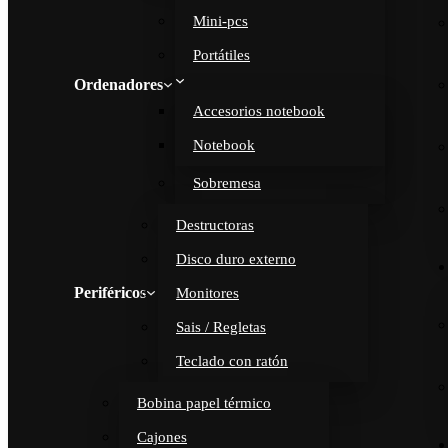
Mini-pcs
Portátiles
Ordenadores
Accesorios notebook
Notebook
Sobremesa
Destructoras
Disco duro externo
Periféricos
Monitores
Sais / Regletas
Teclado con ratón
Bobina papel térmico
Cajones