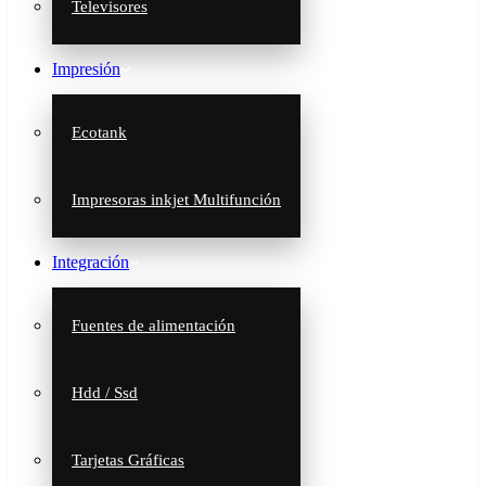
Televisores
Impresión
Ecotank
Impresoras inkjet Multifunción
Integración
Fuentes de alimentación
Hdd / Ssd
Tarjetas Gráficas