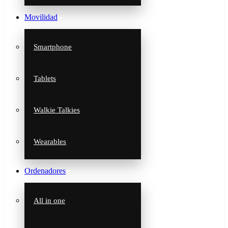
Movilidad
Smartphone
Tablets
Walkie Talkies
Wearables
Ordenadores
All in one