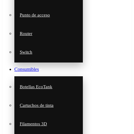
Punto de acceso
Router
Switch
Consumibles
Botellas EcoTank
Cartuchos de tinta
Filamentos 3D