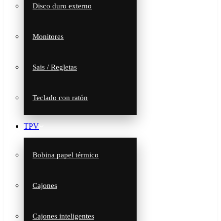
Disco duro externo
Monitores
Sais / Regletas
Teclado con ratón
TPV
Bobina papel térmico
Cajones
Cajones inteligentes