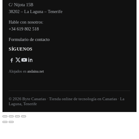
C/ Nijota 15B
38202 – La Laguna – Tenerife
Hable con nosotros:
+34 619 802 518
Formulario de contacto
SÍGUENOS
Alojados en
andaina.net
© 2026 Byte Canarias · Tienda online de tecnología en Canarias · La
Laguna, Tenerife