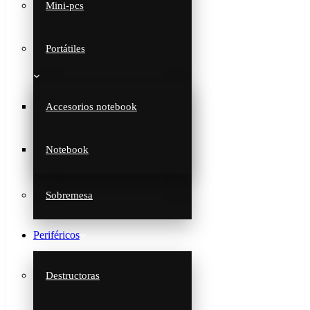
Mini-pcs
Portátiles
Accesorios notebook
Notebook
Sobremesa
Periféricos
Destructoras