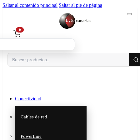
Saltar al contenido principal
Saltar al pie de página
0
Buscar
Conectividad
Cables de red
PowerLine