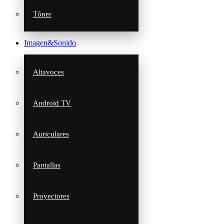
Tóner
Imagen&Sonido
Altavoces
Android TV
Auriculares
Pantallas
Proyectores