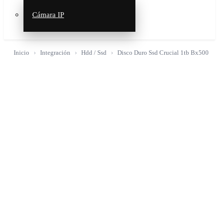
Cámara IP
Inicio
Integración
Hdd / Ssd
Disco Duro Ssd Crucial 1tb Bx500