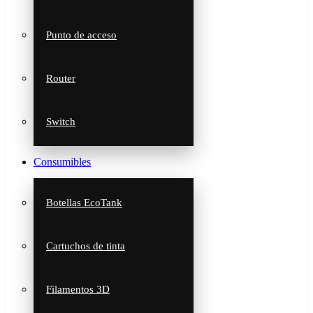
Punto de acceso
Router
Switch
Consumibles
Botellas EcoTank
Cartuchos de tinta
Filamentos 3D