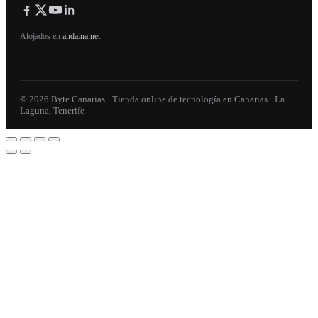
Alojados en
andaina.net
© 2026 Byte Canarias · Tienda online de tecnología en Canarias · La
Laguna, Tenerife