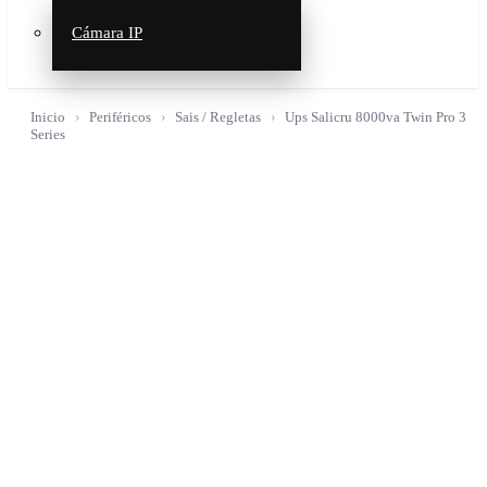
Cámara IP
Inicio
Periféricos
Sais / Regletas
Ups Salicru 8000va Twin Pro 3
Series