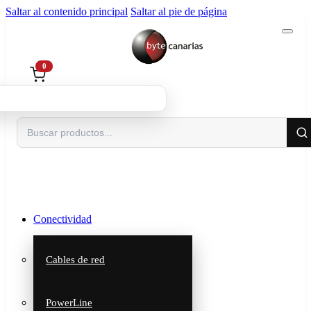
Saltar al contenido principal
Saltar al pie de página
0
Buscar
Conectividad
Cables de red
PowerLine