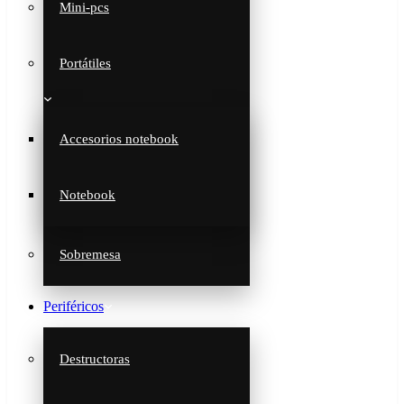
Mini-pcs
Portátiles
Accesorios notebook
Notebook
Sobremesa
Periféricos
Destructoras