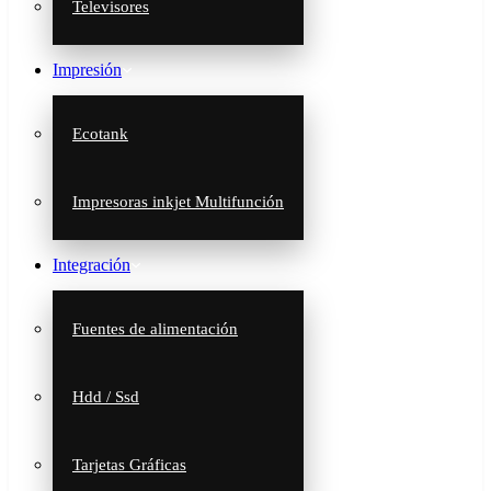
Televisores
Impresión
Ecotank
Impresoras inkjet Multifunción
Integración
Fuentes de alimentación
Hdd / Ssd
Tarjetas Gráficas