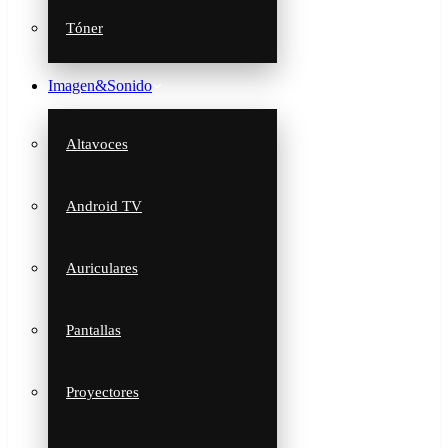
Tóner
Imagen&Sonido
Altavoces
Android TV
Auriculares
Pantallas
Proyectores