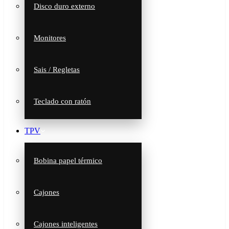
Disco duro externo
Monitores
Sais / Regletas
Teclado con ratón
TPV
Bobina papel térmico
Cajones
Cajones inteligentes