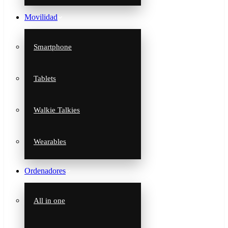
Movilidad
Smartphone
Tablets
Walkie Talkies
Wearables
Ordenadores
All in one