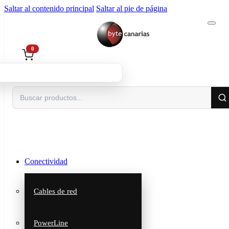
Saltar al contenido principal
Saltar al pie de página
0
Buscar
Conectividad
Cables de red
PowerLine