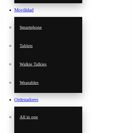
Movilidad
Smartphone
Tablets
Walkie Talkies
Wearables
Ordenadores
All in one