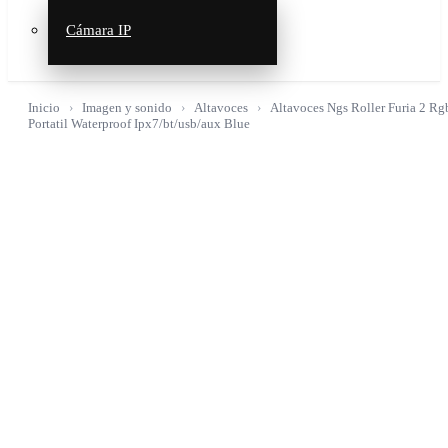
Cámara IP
Inicio
Imagen y sonido
Altavoces
Altavoces Ngs Roller Furia 2 Rg
Portatil Waterproof Ipx7/bt/usb/aux Blue