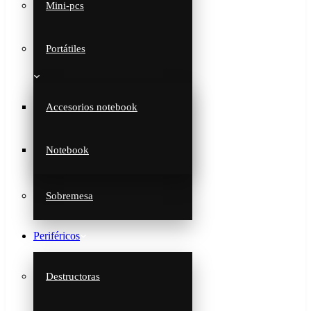
Mini-pcs
Portátiles
Accesorios notebook
Notebook
Sobremesa
Periféricos
Destructoras