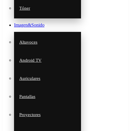
Tóner
Imagen&Sonido
Altavoces
Android TV
Auriculares
Pantallas
Proyectores