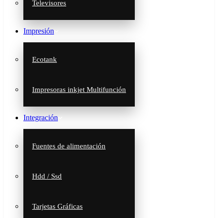
Televisores
Impresión
Ecotank
Impresoras inkjet Multifunción
Integración
Fuentes de alimentación
Hdd / Ssd
Tarjetas Gráficas