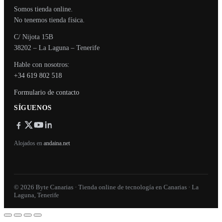
Somos tienda online.
No tenemos tienda física.
C/ Nijota 15B
38202 – La Laguna – Tenerife
Hable con nosotros:
+34 619 802 518
Formulario de contacto
SÍGUENOS
Alojados en
andaina.net
© 2026 Byte Canarias · Tienda online de tecnología en Canarias · La
Laguna, Tenerife