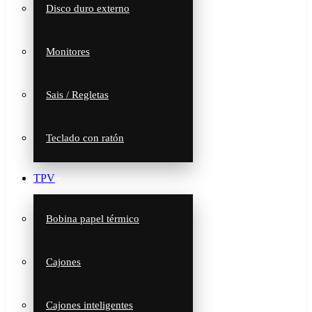
Disco duro externo
Monitores
Sais / Regletas
Teclado con ratón
TPV
Bobina papel térmico
Cajones
Cajones inteligentes