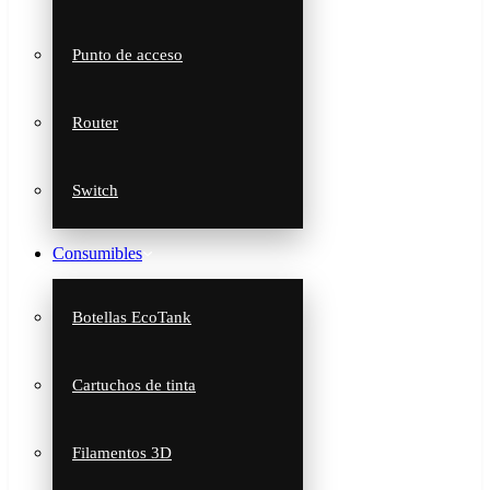
Punto de acceso
Router
Switch
Consumibles
Botellas EcoTank
Cartuchos de tinta
Filamentos 3D