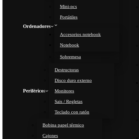
Mini-pcs
Portátiles
Ordenadores
Accesorios notebook
Notebook
Sobremesa
Destructoras
Disco duro externo
Periféricos
Monitores
Sais / Regletas
Teclado con ratón
Bobina papel térmico
Cajones