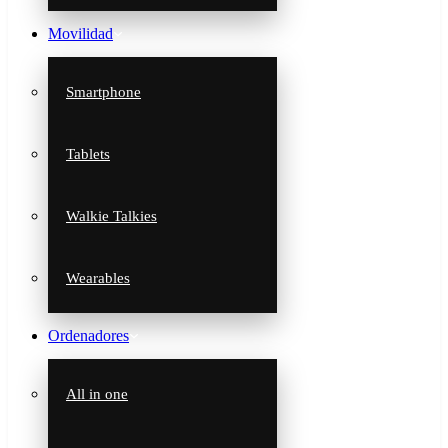
Movilidad
Smartphone
Tablets
Walkie Talkies
Wearables
Ordenadores
All in one