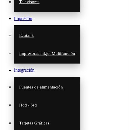
Televisores
Impresión
Ecotank
Impresoras inkjet Multifunción
Integración
Fuentes de alimentación
Hdd / Ssd
Tarjetas Gráficas