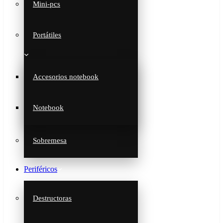
Mini-pcs
Portátiles
Accesorios notebook
Notebook
Sobremesa
Periféricos
Destructoras