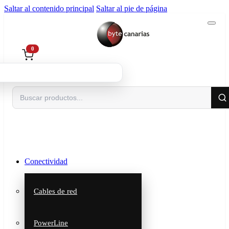
Saltar al contenido principal
Saltar al pie de página
0
Buscar
Conectividad
Cables de red
PowerLine