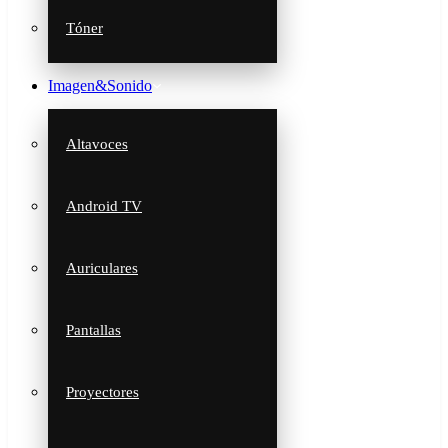
Tóner
Imagen&Sonido
Altavoces
Android TV
Auriculares
Pantallas
Proyectores