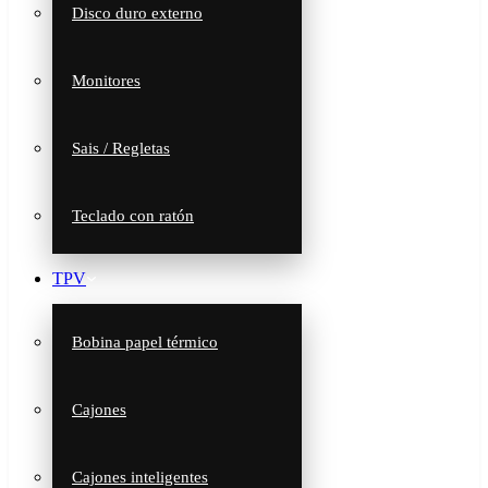
Disco duro externo
Monitores
Sais / Regletas
Teclado con ratón
TPV
Bobina papel térmico
Cajones
Cajones inteligentes