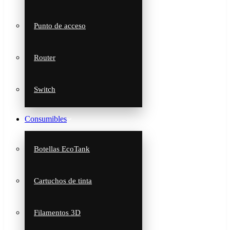
Punto de acceso
Router
Switch
Consumibles
Botellas EcoTank
Cartuchos de tinta
Filamentos 3D