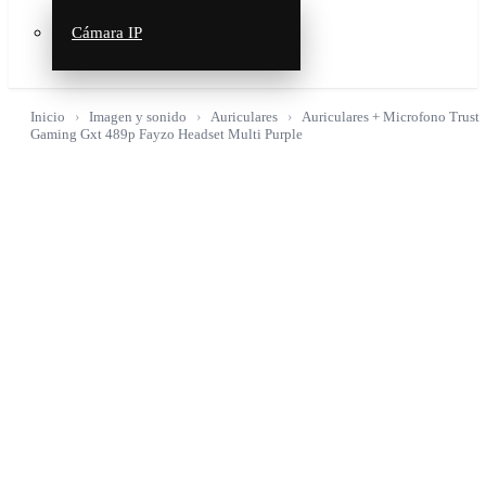
Cámara IP
Inicio
Imagen y sonido
Auriculares
Auriculares + Microfono Trust
Gaming Gxt 489p Fayzo Headset Multi Purple