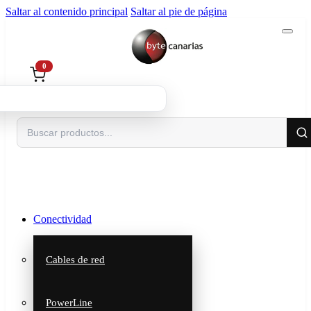
Saltar al contenido principal
Saltar al pie de página
0
Buscar
Conectividad
Cables de red
PowerLine