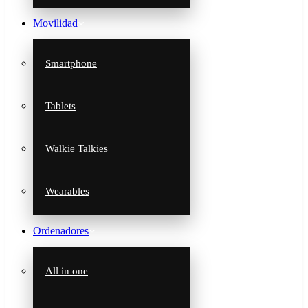
Movilidad
Smartphone
Tablets
Walkie Talkies
Wearables
Ordenadores
All in one