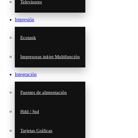
Televisores
Impresión
Ecotank
Impresoras inkjet Multifunción
Integración
Fuentes de alimentación
Hdd / Ssd
Tarjetas Gráficas