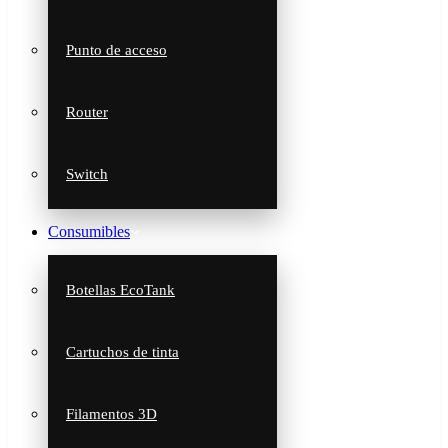
Punto de acceso
Router
Switch
Consumibles
Botellas EcoTank
Cartuchos de tinta
Filamentos 3D