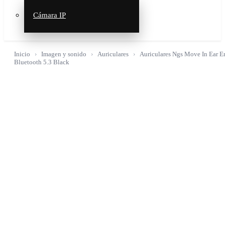
Cámara IP
Inicio
Imagen y sonido
Auriculares
Auriculares Ngs Move In Ear E
Bluetooth 5.3 Black