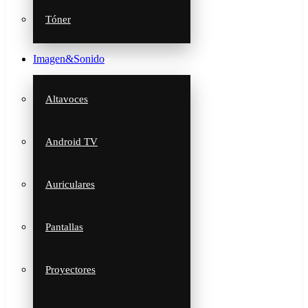
Tóner
Imagen&Sonido
Altavoces
Android TV
Auriculares
Pantallas
Proyectores