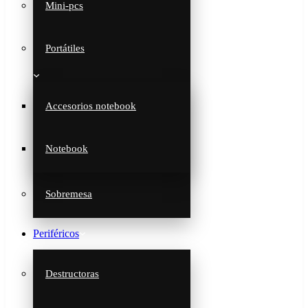
Mini-pcs
Portátiles
Accesorios notebook
Notebook
Sobremesa
Periféricos
Destructoras