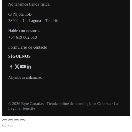
No tenemos tienda física.
C/ Nijota 15B
38202 – La Laguna – Tenerife
Hable con nosotros:
+34 619 802 518
Formulario de contacto
SÍGUENOS
Alojados en
andaina.net
© 2026 Byte Canarias · Tienda online de tecnología en Canarias · La
Laguna, Tenerife