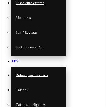
Disco duro externo
Monitores
Sais / Regletas
Teclado con ratón
TPV
Bobina papel térmico
Cajones
Cajones inteligentes