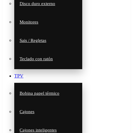
Disco duro externo
Monitores
Sais / Regletas
Teclado con ratón
TPV
Bobina papel térmico
Cajones
Cajones inteligentes