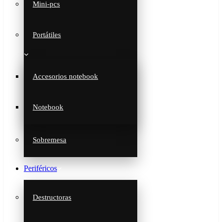
Mini-pcs
Portátiles
Accesorios notebook
Notebook
Sobremesa
Periféricos
Destructoras