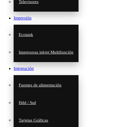
Televisores
Impresión
Ecotank
Impresoras inkjet Multifunción
Integración
Fuentes de alimentación
Hdd / Ssd
Tarjetas Gráficas