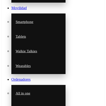
Movilidad
Smartphone
Tablets
Walkie Talkies
Wearables
Ordenadores
All in one