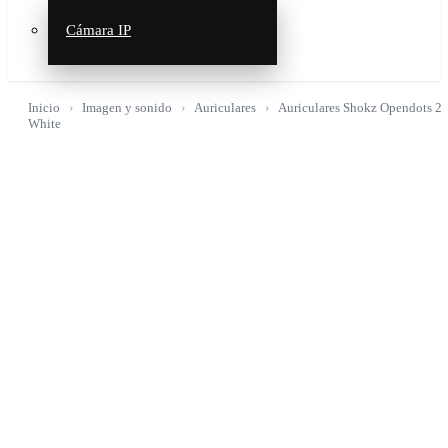
Cámara IP
Inicio
Imagen y sonido
Auriculares
Auriculares Shokz Opendots 2
White