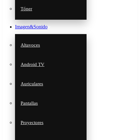
Tóner
Imagen&Sonido
Altavoces
Android TV
Auriculares
Pantallas
Proyectores