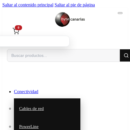
Saltar al contenido principal
Saltar al pie de página
0
Buscar
Conectividad
Cables de red
PowerLine