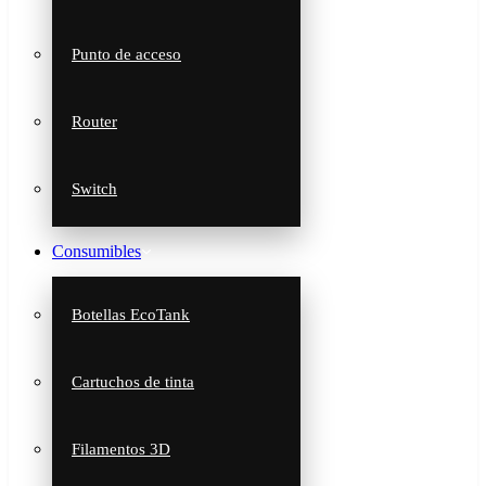
Punto de acceso
Router
Switch
Consumibles
Botellas EcoTank
Cartuchos de tinta
Filamentos 3D