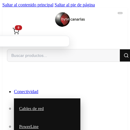
Saltar al contenido principal
Saltar al pie de página
0
Buscar
Conectividad
Cables de red
PowerLine