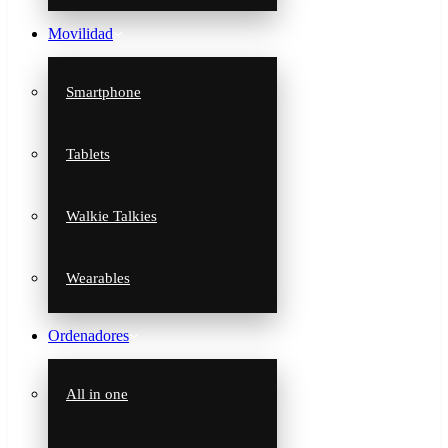
Movilidad
Smartphone
Tablets
Walkie Talkies
Wearables
Ordenadores
All in one