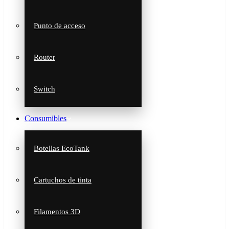
Punto de acceso
Router
Switch
Consumibles
Botellas EcoTank
Cartuchos de tinta
Filamentos 3D