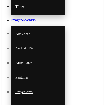
Tóner
Imagen&Sonido
Altavoces
Android TV
Auriculares
Pantallas
Proyectores