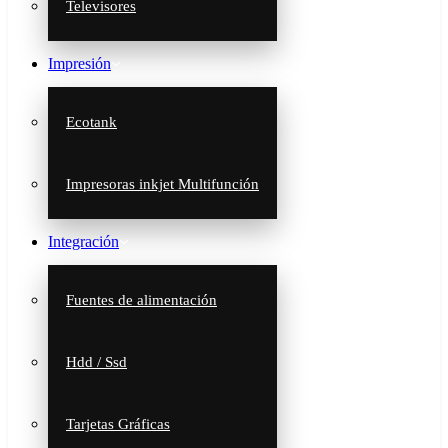
Televisores
Impresión
Ecotank
Impresoras inkjet Multifunción
Integración
Fuentes de alimentación
Hdd / Ssd
Tarjetas Gráficas