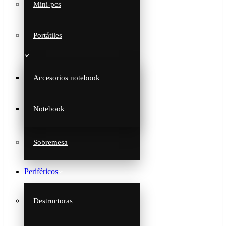
Mini-pcs
Portátiles
Accesorios notebook
Notebook
Sobremesa
Periféricos
Destructoras