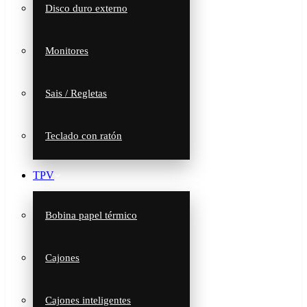
Disco duro externo
Monitores
Sais / Regletas
Teclado con ratón
TPV
Bobina papel térmico
Cajones
Cajones inteligentes