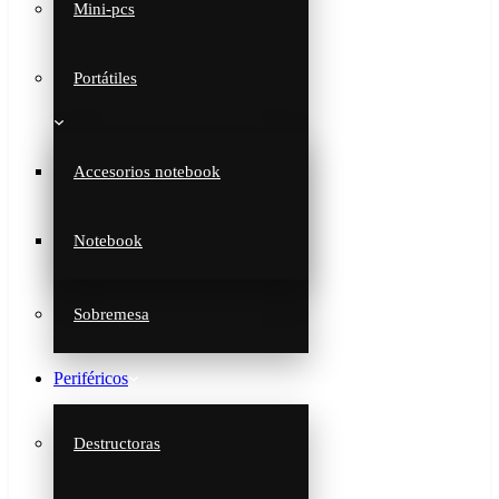
Mini-pcs
Portátiles
Accesorios notebook
Notebook
Sobremesa
Periféricos
Destructoras