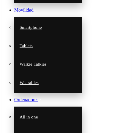
Movilidad
Smartphone
Tablets
Walkie Talkies
Wearables
Ordenadores
All in one