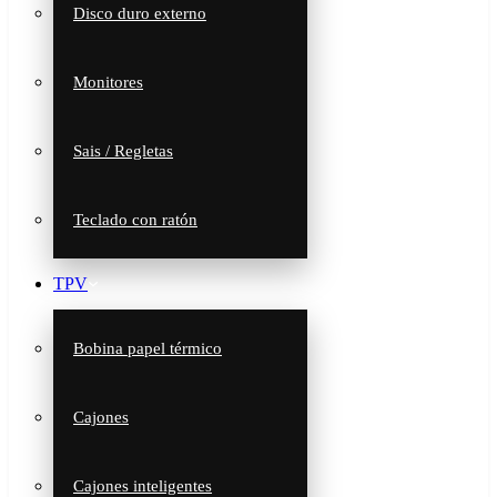
Disco duro externo
Monitores
Sais / Regletas
Teclado con ratón
TPV
Bobina papel térmico
Cajones
Cajones inteligentes