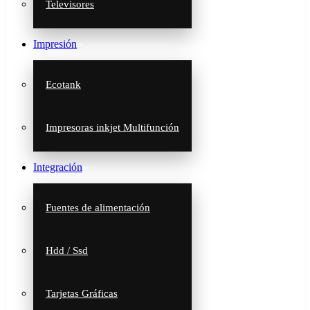
Televisores
Impresión
Ecotank
Impresoras inkjet Multifunción
Integración
Fuentes de alimentación
Hdd / Ssd
Tarjetas Gráficas