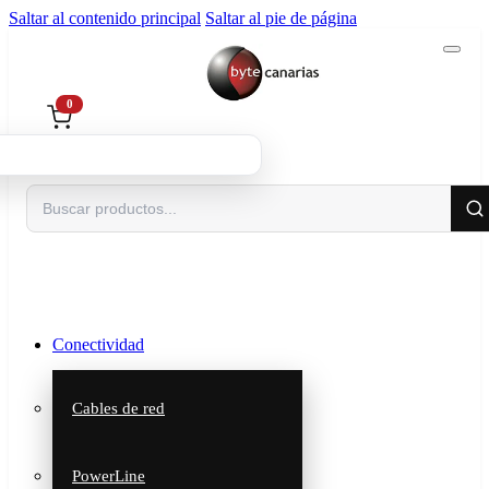
Saltar al contenido principal
Saltar al pie de página
0
Buscar
Conectividad
Cables de red
PowerLine