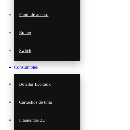
Punto de acceso
Router
Switch
Consumibles
Botellas EcoTank
Cartuchos de tinta
Filamentos 3D