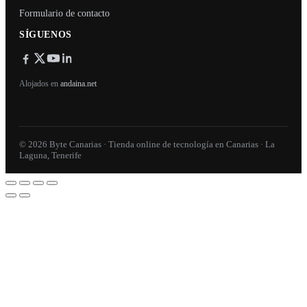
Formulario de contacto
SÍGUENOS
Alojados en
andaina.net
© 2026 Byte Canarias · Tienda online de tecnología en Canarias · La
Laguna, Tenerife