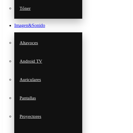
Tóner
Imagen&Sonido
Altavoces
Android TV
Auriculares
Pantallas
Proyectores