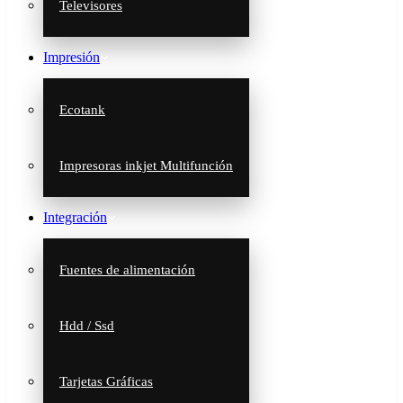
Televisores
Impresión
Ecotank
Impresoras inkjet Multifunción
Integración
Fuentes de alimentación
Hdd / Ssd
Tarjetas Gráficas