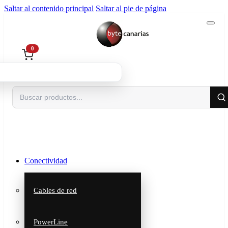
Saltar al contenido principal
Saltar al pie de página
0
Buscar
Conectividad
Cables de red
PowerLine