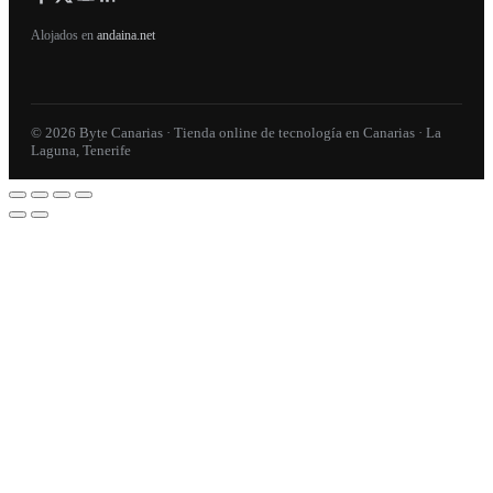
Alojados en
andaina.net
© 2026 Byte Canarias · Tienda online de tecnología en Canarias · La
Laguna, Tenerife