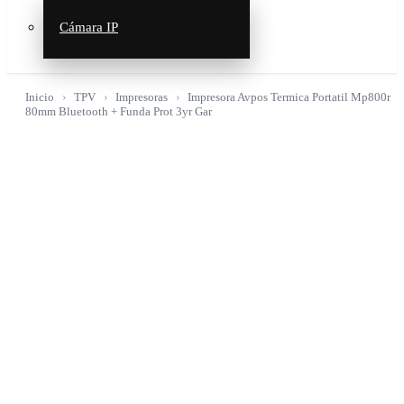
Cámara IP
Inicio
TPV
Impresoras
Impresora Avpos Termica Portatil Mp800r
80mm Bluetooth + Funda Prot 3yr Gar