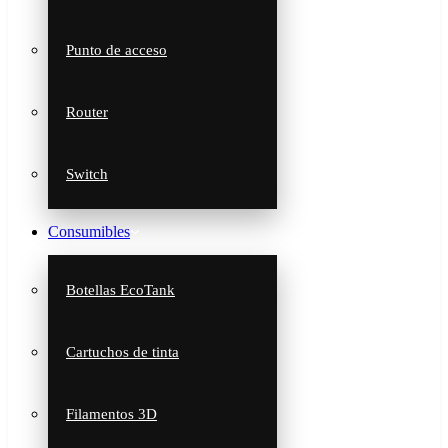
Punto de acceso
Router
Switch
Consumibles
Botellas EcoTank
Cartuchos de tinta
Filamentos 3D