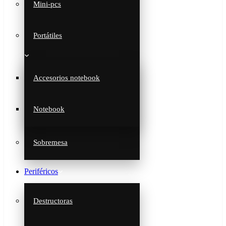
Mini-pcs
Portátiles
Accesorios notebook
Notebook
Sobremesa
Periféricos
Destructoras