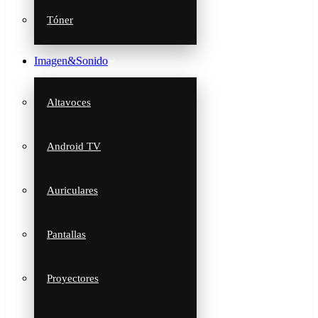
Tóner
Imagen&Sonido
Altavoces
Android TV
Auriculares
Pantallas
Proyectores