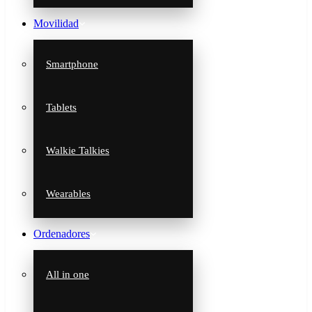
Movilidad
Smartphone
Tablets
Walkie Talkies
Wearables
Ordenadores
All in one