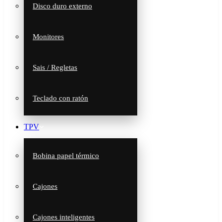
Disco duro externo
Monitores
Sais / Regletas
Teclado con ratón
TPV
Bobina papel térmico
Cajones
Cajones inteligentes