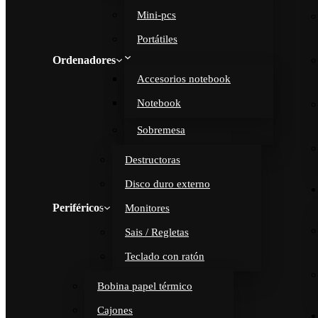
Mini-pcs
Portátiles
Ordenadores
Accesorios notebook
Notebook
Sobremesa
Destructoras
Disco duro externo
Periféricos
Monitores
Sais / Regletas
Teclado con ratón
Bobina papel térmico
Cajones