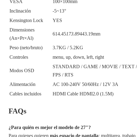
VESA
100×100mm
Inclinación
-5~13°
Kensington Lock
YES
Dimensiones
614.45
173.89
443.19mm
(An×Pr×Al)
Peso (neto/bruto)
3.7KG / 5.2KG
Controles
menu, up, down, left, right
STANDARD / GAME / MOVIE / TEXT /
Modos OSD
FPS / RTS
Alimentación
AC 100-240V 50/60Hz / 12V 3A
Cables incluidos
HDMI Cable HDMI2.0 (1.5M)
FAQs
¿Para quién es mejor el modelo de 27″?
Para quienes quieren
más espacio de pantalla
: multitarea, trabajo