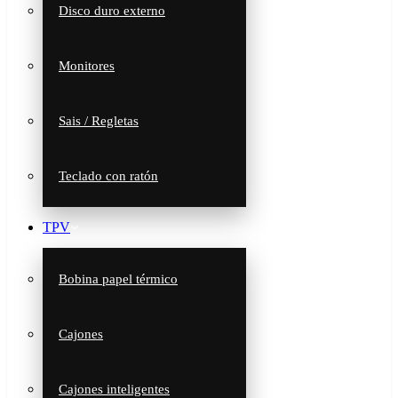
Disco duro externo
Monitores
Sais / Regletas
Teclado con ratón
TPV
Bobina papel térmico
Cajones
Cajones inteligentes