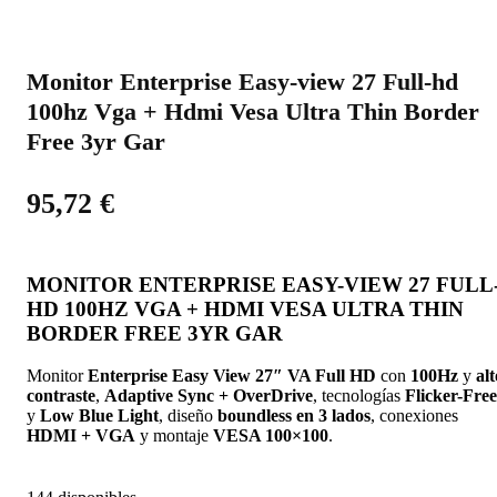
Monitor Enterprise Easy-view 27 Full-hd
100hz Vga + Hdmi Vesa Ultra Thin Border
Free 3yr Gar
95,72
€
MONITOR ENTERPRISE EASY-VIEW 27 FULL
HD 100HZ VGA + HDMI VESA ULTRA THIN
BORDER FREE 3YR GAR
Monitor
Enterprise Easy View 27″ VA Full HD
con
100Hz
y
alt
contraste
,
Adaptive Sync + OverDrive
, tecnologías
Flicker-Free
y
Low Blue Light
, diseño
boundless en 3 lados
, conexiones
HDMI + VGA
y montaje
VESA 100×100
.