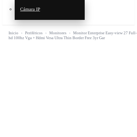
Cámara IP
Inicio
Periféricos
Monitores
Monitor Enterprise Easy-view 27 Full-
hd 100hz Vga + Hdmi Vesa Ultra Thin Border Free 3yr Gar