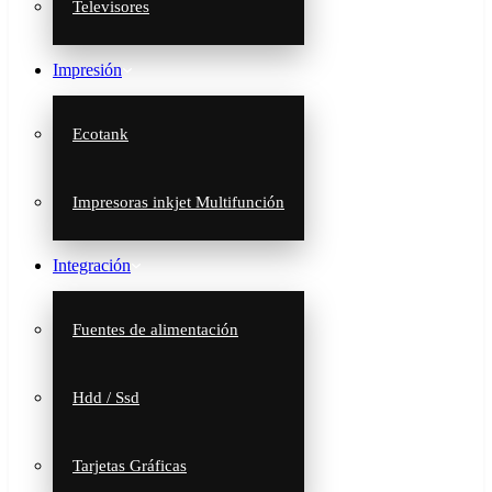
Televisores
Impresión
Ecotank
Impresoras inkjet Multifunción
Integración
Fuentes de alimentación
Hdd / Ssd
Tarjetas Gráficas