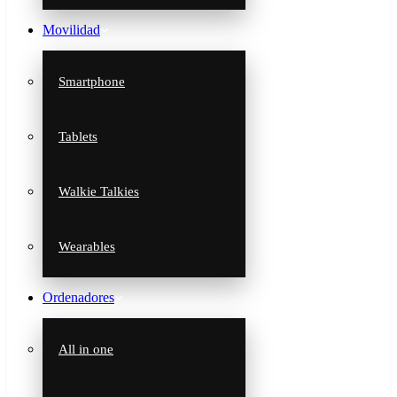
Movilidad
Smartphone
Tablets
Walkie Talkies
Wearables
Ordenadores
All in one