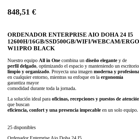
848,51
€
ORDENADOR ENTERPRISE AIO DOHA 24 I5
12600H/16GB/SSD500GB/WIFI/WEBCAM/ERGO
W11PRO BLACK
Nuestro equipo
All in One
combina un
diseño elegante
y de
perfil delgado
, optimizando el espacio y manteniendo un escritorio
limpio y organizado
. Proyecta una imagen
moderna y profesiona
en cualquier entorno, mientras su enfoque en la
ergonomía
garantiza mayor
comodidad durante toda la jornada.
La solución ideal para
oficinas, recepciones y puestos de atenció
que buscan
eficiencia, confort y una presencia impecable
en un solo equipo.
25 disponibles
Ordenador Enterprise Aio Doha 24 I5