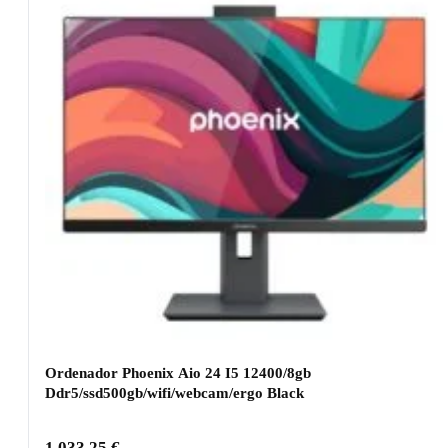
Ordenador Phoenix Aio 24 I5 12400/8gb
Ddr5/ssd500gb/wifi/webcam/ergo Black
1.033,25
€