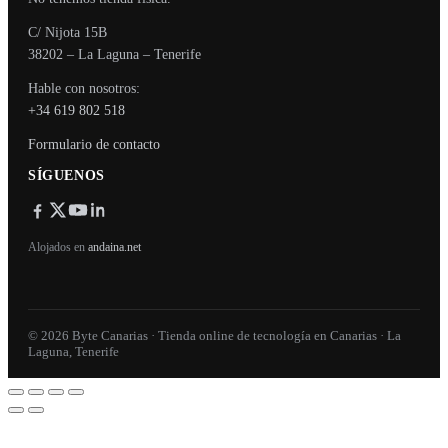
C/ Nijota 15B
38202 – La Laguna – Tenerife
Hable con nosotros:
+34 619 802 518
Formulario de contacto
SÍGUENOS
Alojados en
andaina.net
© 2026 Byte Canarias · Tienda online de tecnología en Canarias · La
Laguna, Tenerife