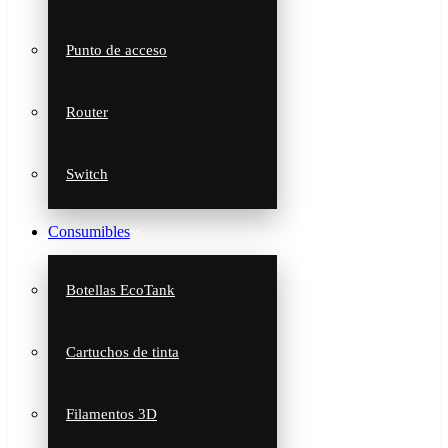
Punto de acceso
Router
Switch
Consumibles
Botellas EcoTank
Cartuchos de tinta
Filamentos 3D