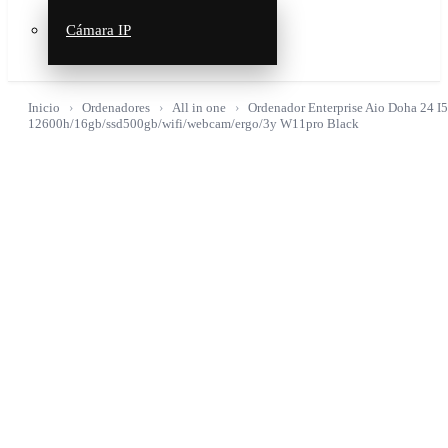
Cámara IP
Inicio
Ordenadores
All in one
Ordenador Enterprise Aio Doha 24 I5
12600h/16gb/ssd500gb/wifi/webcam/ergo/3y W11pro Black