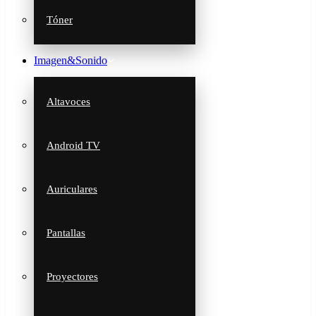
Tóner
Imagen&Sonido
Altavoces
Android TV
Auriculares
Pantallas
Proyectores