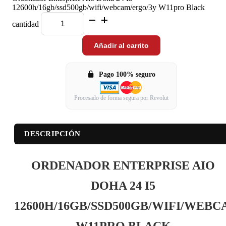
12600h/16gb/ssd500gb/wifi/webcam/ergo/3y W11pro Black
cantidad
Añadir al carrito
Pago 100% seguro
Procesado de forma segura por Revolut
DESCRIPCIÓN
ORDENADOR ENTERPRISE AIO
DOHA 24 I5
12600H/16GB/SSD500GB/WIFI/WEB
W11PRO BLACK