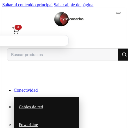
Saltar al contenido principal
Saltar al pie de página
0
Buscar
Conectividad
Cables de red
PowerLine