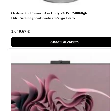
Ordenador Phoenix Aio Unity 24 I5 12400/8gb
Ddr5/ssd500gb/wifi/webcam/ergo Black
1.049,67
€
Añadir al carrito