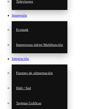
Televisores
Impresión
Ecotank
Impresoras inkjet Multifunción
Integración
Fuentes de alimentación
Hdd / Ssd
Tarjetas Gráficas