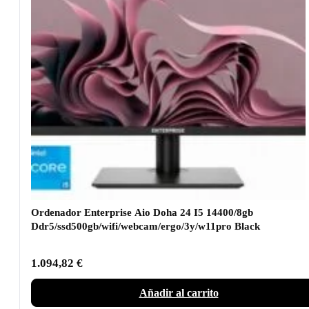
Ordenador Enterprise Aio Doha 24 I5 14400/8gb
Ddr5/ssd500gb/wifi/webcam/ergo/3y/w11pro Black
1.094,82
€
Añadir al carrito