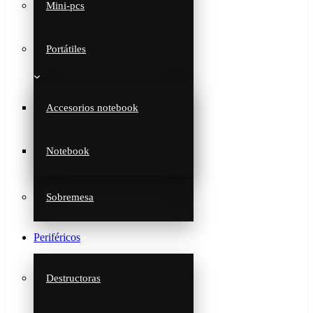
Mini-pcs
Portátiles
Accesorios notebook
Notebook
Sobremesa
Periféricos
Destructoras