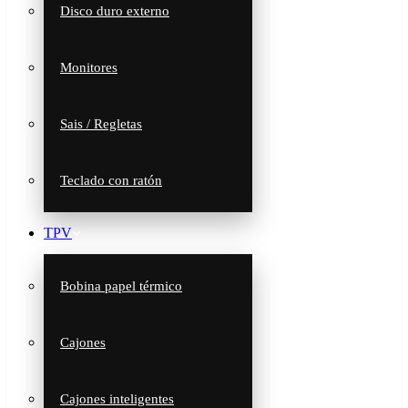
Disco duro externo
Monitores
Sais / Regletas
Teclado con ratón
TPV
Bobina papel térmico
Cajones
Cajones inteligentes