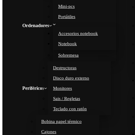
Mini-pcs
Portátiles
Ordenadores
Accesorios notebook
Notebook
Sobremesa
Destructoras
Disco duro externo
Periféricos
Monitores
Sais / Regletas
Teclado con ratón
Bobina papel térmico
Cajones