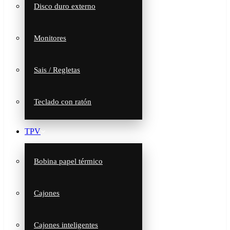
Disco duro externo
Monitores
Sais / Regletas
Teclado con ratón
TPV
Bobina papel térmico
Cajones
Cajones inteligentes