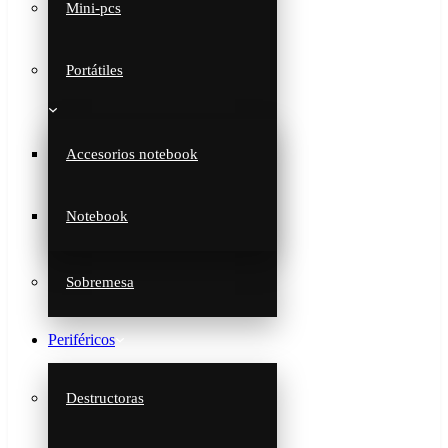
Mini-pcs
Portátiles
Accesorios notebook
Notebook
Sobremesa
Periféricos
Destructoras