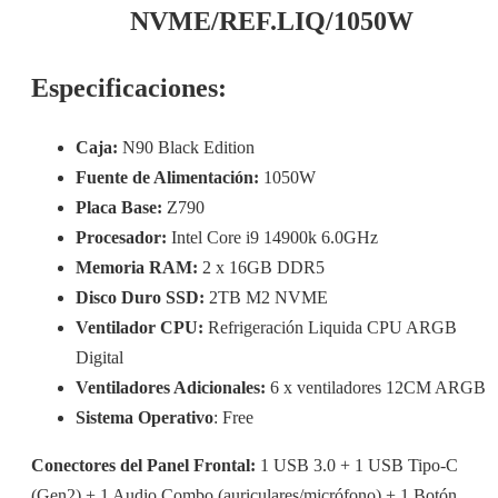
NVME/REF.LIQ/1050W
Especificaciones:
Caja:
N90 Black Edition
Fuente de Alimentación:
1050W
Placa Base:
Z790
Procesador:
Intel Core i9 14900k 6.0GHz
Memoria RAM:
2 x 16GB DDR5
Disco Duro SSD:
2TB M2 NVME
Ventilador CPU:
Refrigeración Liquida CPU ARGB
Digital
Ventiladores Adicionales:
6 x ventiladores 12CM ARGB
Sistema Operativo
: Free
Conectores del Panel Frontal:
1 USB 3.0 + 1 USB Tipo-C
(Gen2) + 1 Audio Combo (auriculares/micrófono) + 1 Botón