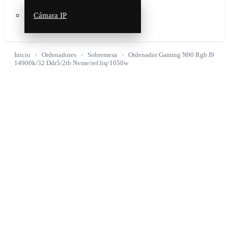
Cámara IP
Inicio
Ordenadores
Sobremesa
Ordenador Gaming N90 Rgb I9
14900k/32 Ddr5/2tb Nvme/ref.liq/1050w