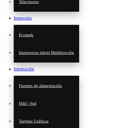
Televisores
Impresión
Ecotank
Impresoras inkjet Multifunción
Integración
Fuentes de alimentación
Hdd / Ssd
Tarjetas Gráficas