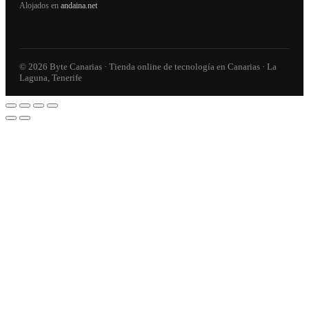
Alojados en
andaina.net
© 2026 Byte Canarias · Tienda online de tecnología en Canarias · La
Laguna, Tenerife