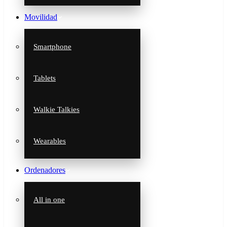
Movilidad
Smartphone
Tablets
Walkie Talkies
Wearables
Ordenadores
All in one