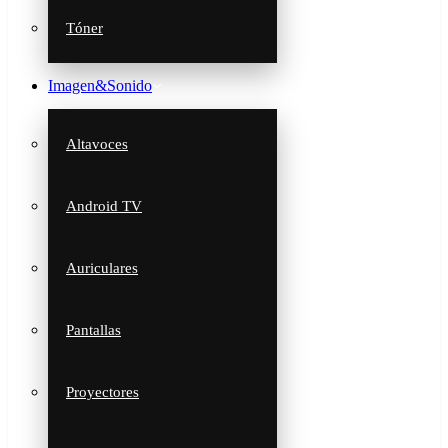
Tóner
Imagen&Sonido
Altavoces
Android TV
Auriculares
Pantallas
Proyectores