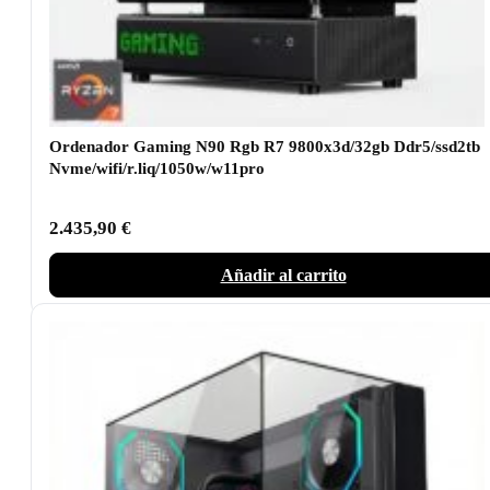
Ordenador Gaming N90 Rgb R7 9800x3d/32gb Ddr5/ssd2tb
Nvme/wifi/r.liq/1050w/w11pro
2.435,90
€
Añadir al carrito