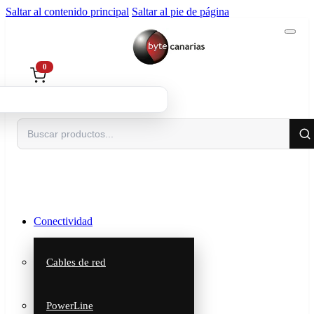
Saltar al contenido principal
Saltar al pie de página
0
Buscar
Conectividad
Cables de red
PowerLine