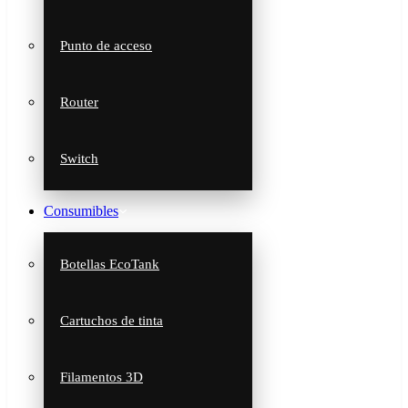
Punto de acceso
Router
Switch
Consumibles
Botellas EcoTank
Cartuchos de tinta
Filamentos 3D