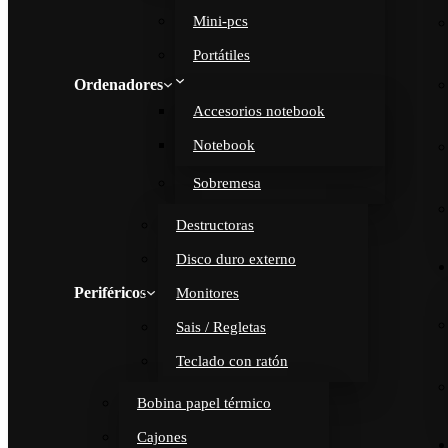
Mini-pcs
Portátiles
Ordenadores
Accesorios notebook
Notebook
Sobremesa
Destructoras
Disco duro externo
Periféricos
Monitores
Sais / Regletas
Teclado con ratón
Bobina papel térmico
Cajones