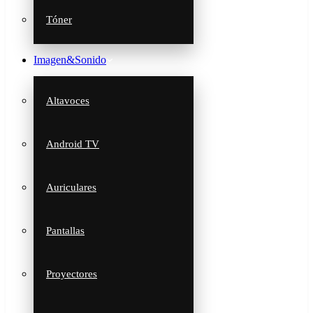
Tóner
Imagen&Sonido
Altavoces
Android TV
Auriculares
Pantallas
Proyectores