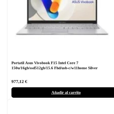
Portatil Asus Vivobook F15 Intel Core 7
150u/16gb/ssd512gb/15.6 Fhd/usb-c/w11home Silver
977,12
€
Añadir al carrito