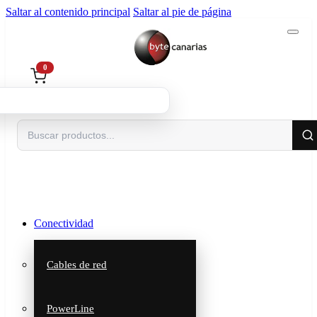
Saltar al contenido principal
Saltar al pie de página
0
Buscar
Conectividad
Cables de red
PowerLine