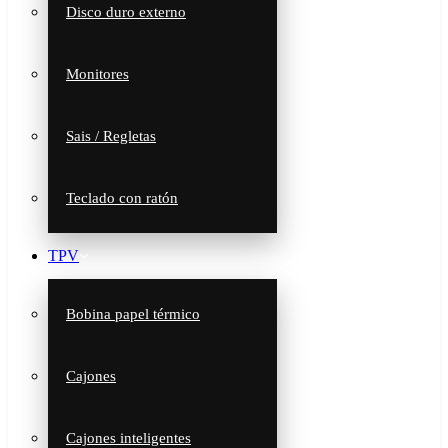
Disco duro externo
Monitores
Sais / Regletas
Teclado con ratón
TPV
Bobina papel térmico
Cajones
Cajones inteligentes