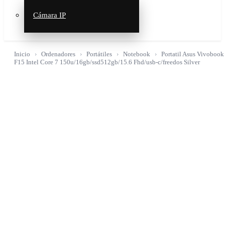
Cámara IP
Inicio
Ordenadores
Portátiles
Notebook
Portatil Asus Vivobook
F15 Intel Core 7 150u/16gb/ssd512gb/15.6 Fhd/usb-c/freedos Silver