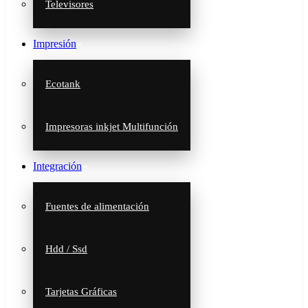
Televisores
Impresión
Ecotank
Impresoras inkjet Multifunción
Integración
Fuentes de alimentación
Hdd / Ssd
Tarjetas Gráficas