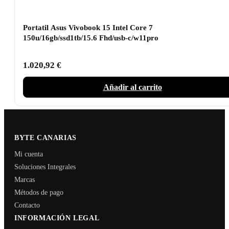
Portatil Asus Vivobook 15 Intel Core 7
150u/16gb/ssd1tb/15.6 Fhd/usb-c/w11pro
1.020,92
€
Añadir al carrito
BYTE CANARIAS
Mi cuenta
Soluciones Integrales
Marcas
Métodos de pago
Contacto
INFORMACIÓN LEGAL