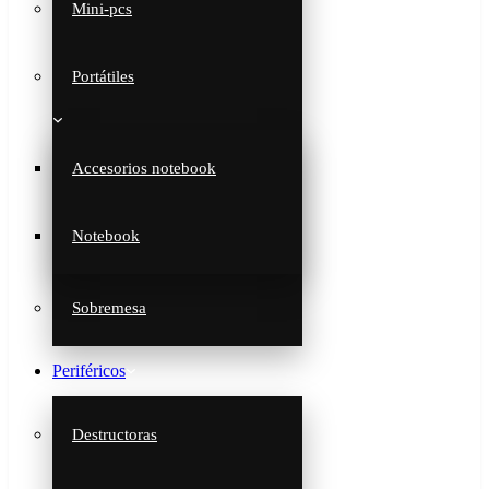
Mini-pcs
Portátiles
Accesorios notebook
Notebook
Sobremesa
Periféricos
Destructoras