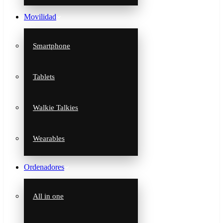
Movilidad
Smartphone
Tablets
Walkie Talkies
Wearables
Ordenadores
All in one