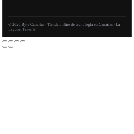
© 2026 Byte Canarias · Tienda online de tecnología en Canarias · La
Laguna, Tenerife