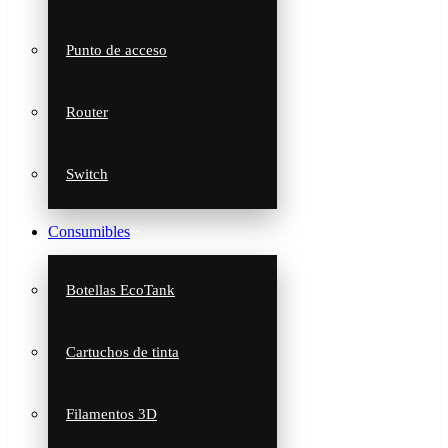
Punto de acceso
Router
Switch
Consumibles
Botellas EcoTank
Cartuchos de tinta
Filamentos 3D