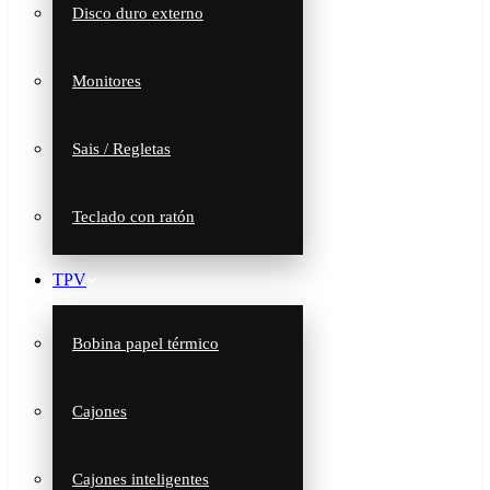
Disco duro externo
Monitores
Sais / Regletas
Teclado con ratón
TPV
Bobina papel térmico
Cajones
Cajones inteligentes