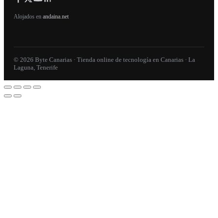
Alojados en
andaina.net
© 2026 Byte Canarias · Tienda online de tecnología en Canarias · La
Laguna, Tenerife