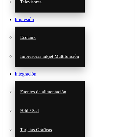
Televisores
Impresión
Ecotank
Impresoras inkjet Multifunción
Integración
Fuentes de alimentación
Hdd / Ssd
Tarjetas Gráficas