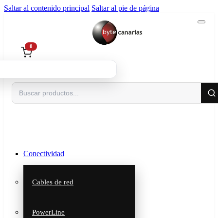
Saltar al contenido principal
Saltar al pie de página
0
Buscar
Conectividad
Cables de red
PowerLine