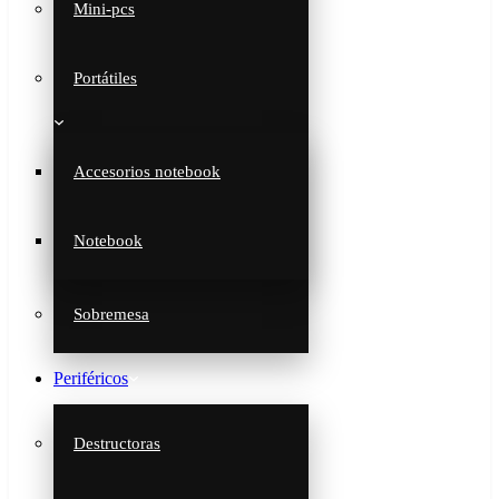
Mini-pcs
Portátiles
Accesorios notebook
Notebook
Sobremesa
Periféricos
Destructoras