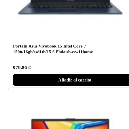
Portatil Asus Vivobook 15 Intel Core 7
150u/16gb/ssd1tb/15.6 Fhd/usb-c/w11home
979,86
€
Añadir al carrito