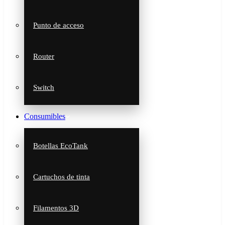
Punto de acceso
Router
Switch
Consumibles
Botellas EcoTank
Cartuchos de tinta
Filamentos 3D