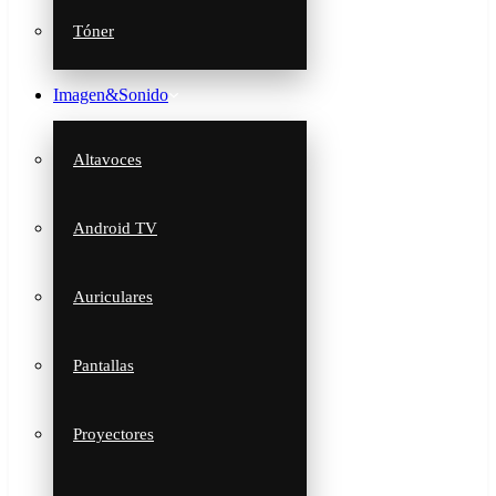
Tóner
Imagen&Sonido
Altavoces
Android TV
Auriculares
Pantallas
Proyectores