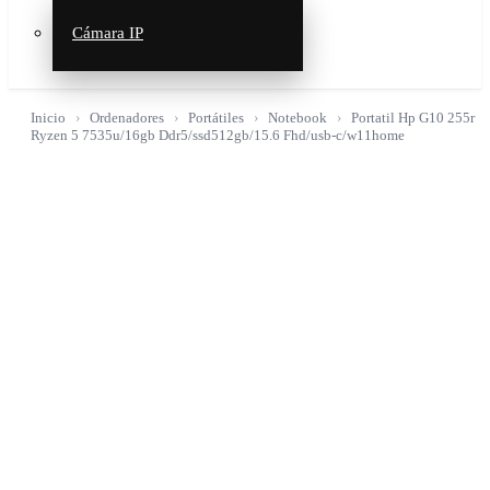
Cámara IP
Inicio
Ordenadores
Portátiles
Notebook
Portatil Hp G10 255r
Ryzen 5 7535u/16gb Ddr5/ssd512gb/15.6 Fhd/usb-c/w11home