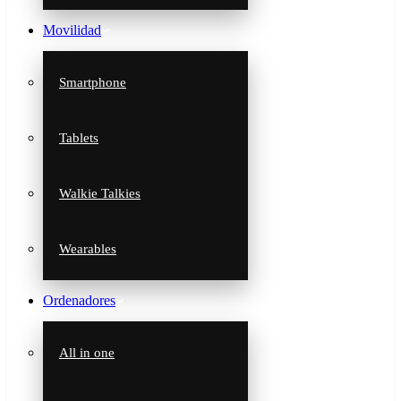
Movilidad
Smartphone
Tablets
Walkie Talkies
Wearables
Ordenadores
All in one