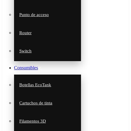
Punto de acceso
Router
Switch
Consumibles
Botellas EcoTank
Cartuchos de tinta
Filamentos 3D