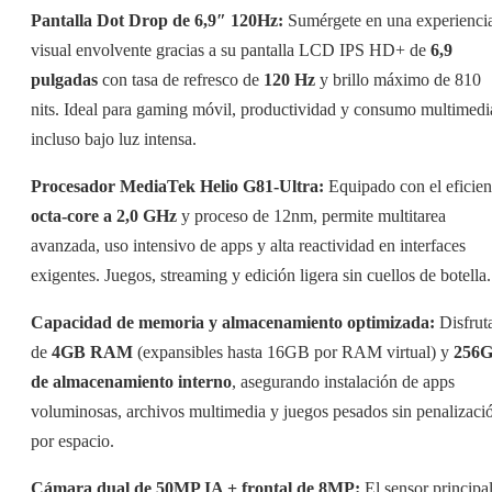
Pantalla Dot Drop de 6,9″ 120Hz:
Sumérgete en una experienci
visual envolvente gracias a su pantalla LCD IPS HD+ de
6,9
pulgadas
con tasa de refresco de
120 Hz
y brillo máximo de 810
nits. Ideal para gaming móvil, productividad y consumo multimedi
incluso bajo luz intensa.
Procesador MediaTek Helio G81-Ultra:
Equipado con el eficien
octa-core a 2,0 GHz
y proceso de 12nm, permite multitarea
avanzada, uso intensivo de apps y alta reactividad en interfaces
exigentes. Juegos, streaming y edición ligera sin cuellos de botella.
Capacidad de memoria y almacenamiento optimizada:
Disfrut
de
4GB RAM
(expansibles hasta 16GB por RAM virtual) y
256
de almacenamiento interno
, asegurando instalación de apps
voluminosas, archivos multimedia y juegos pesados sin penalizaci
por espacio.
Cámara dual de 50MP IA + frontal de 8MP:
El sensor principa