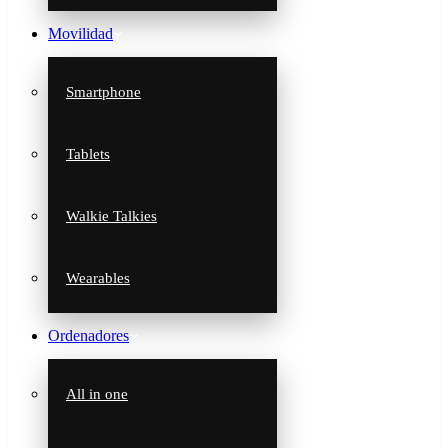
Movilidad
Smartphone
Tablets
Walkie Talkies
Wearables
Ordenadores
All in one