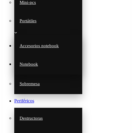
Mini-pcs
Portátiles
Accesorios notebook
Notebook
Sobremesa
Periféricos
Destructoras