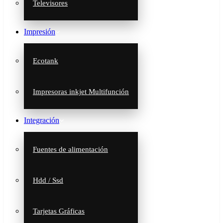
Televisores
Impresión
Ecotank
Impresoras inkjet Multifunción
Integración
Fuentes de alimentación
Hdd / Ssd
Tarjetas Gráficas