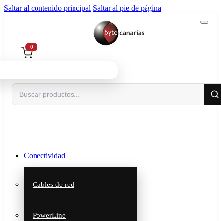
Saltar al contenido principal
Saltar al pie de página
0
Buscar
Conectividad
Cables de red
PowerLine