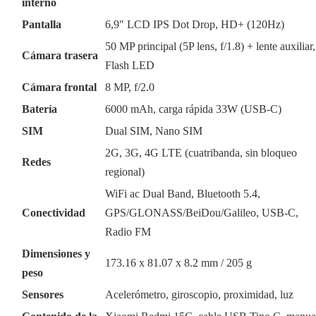
interno
Pantalla
6,9″ LCD IPS Dot Drop, HD+ (120Hz)
50 MP principal (5P lens, f/1.8) + lente auxiliar,
Cámara trasera
Flash LED
Cámara frontal
8 MP, f/2.0
Batería
6000 mAh, carga rápida 33W (USB-C)
SIM
Dual SIM, Nano SIM
2G, 3G, 4G LTE (cuatribanda, sin bloqueo
Redes
regional)
WiFi ac Dual Band, Bluetooth 5.4,
Conectividad
GPS/GLONASS/BeiDou/Galileo, USB-C,
Radio FM
Dimensiones y
173.16 x 81.07 x 8.2 mm / 205 g
peso
Sensores
Acelerómetro, giroscopio, proximidad, luz