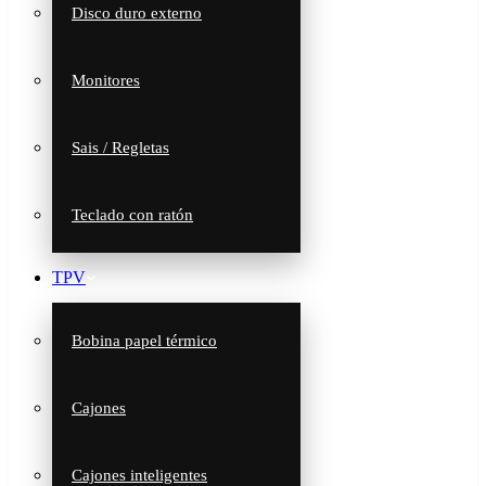
Disco duro externo
Monitores
Sais / Regletas
Teclado con ratón
TPV
Bobina papel térmico
Cajones
Cajones inteligentes