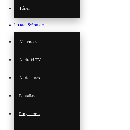
Tóner
Imagen&Sonido
Altavoces
Android TV
Auriculares
Pantallas
Proyectores