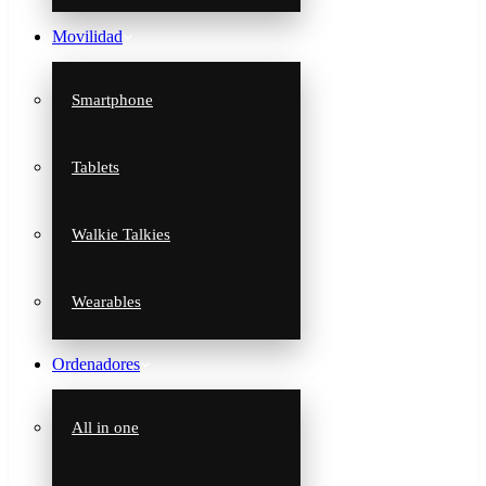
Movilidad
Smartphone
Tablets
Walkie Talkies
Wearables
Ordenadores
All in one