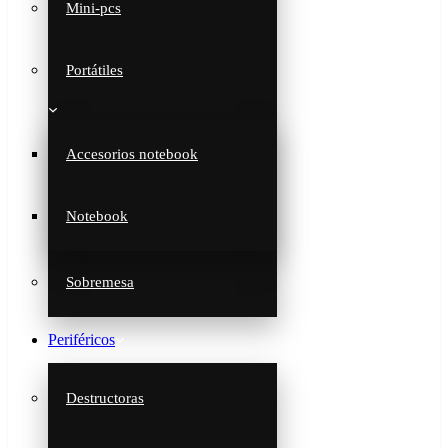
Mini-pcs
Portátiles
Accesorios notebook
Notebook
Sobremesa
Periféricos
Destructoras