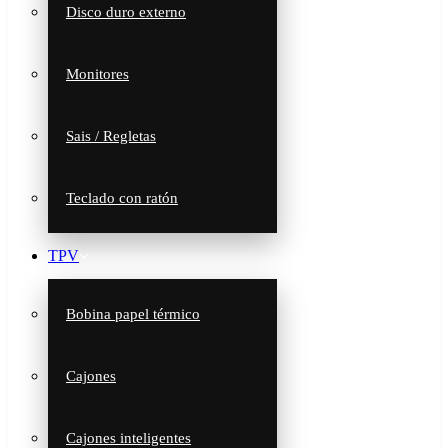
Disco duro externo
Monitores
Sais / Regletas
Teclado con ratón
TPV
Bobina papel térmico
Cajones
Cajones inteligentes