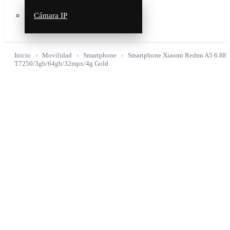
Cámara IP
Inicio
Movilidad
Smartphone
Smartphone Xiaomi Redmi A5 6.88
T7250/3gb/64gb/32mpx/4g Gold