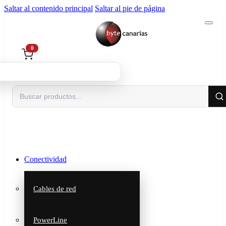
Saltar al contenido principal
Saltar al pie de página
0
Buscar
Conectividad
Cables de red
PowerLine