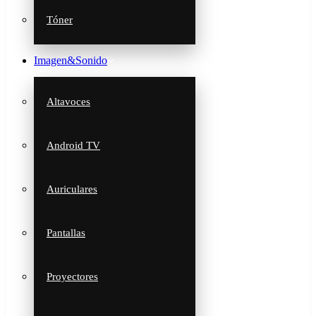
Tóner
Imagen&Sonido
Altavoces
Android TV
Auriculares
Pantallas
Proyectores