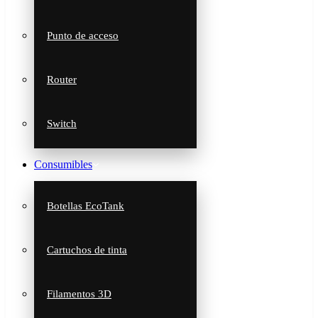
Punto de acceso
Router
Switch
Consumibles
Botellas EcoTank
Cartuchos de tinta
Filamentos 3D