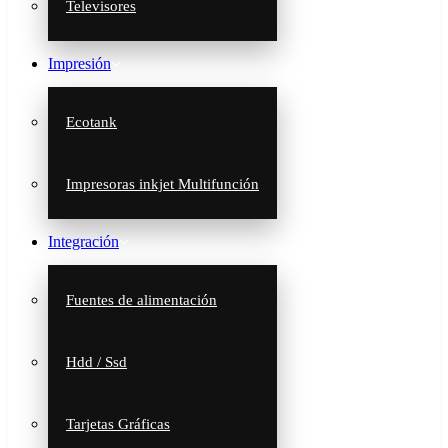
Televisores
Impresión
Ecotank
Impresoras inkjet Multifunción
Integración
Fuentes de alimentación
Hdd / Ssd
Tarjetas Gráficas