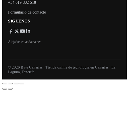
+34 619 802 518
Formulario de contacto
SÍGUENOS
Alojados en
andaina.net
© 2026 Byte Canarias · Tienda online de tecnología en Canarias · La
Laguna, Tenerife