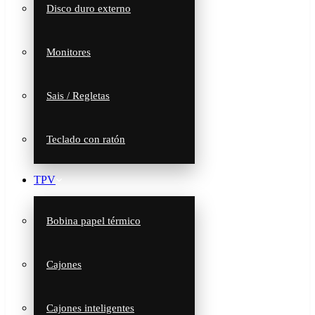
Disco duro externo
Monitores
Sais / Regletas
Teclado con ratón
TPV
Bobina papel térmico
Cajones
Cajones inteligentes