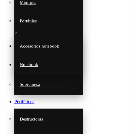
Mini-pcs
Portátiles
Accesorios notebook
Notebook
Sobremesa
Periféricos
Destructoras