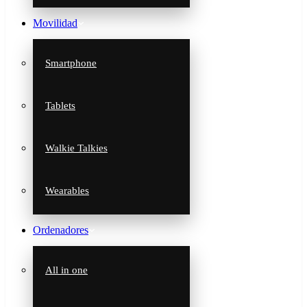
Movilidad
Smartphone
Tablets
Walkie Talkies
Wearables
Ordenadores
All in one