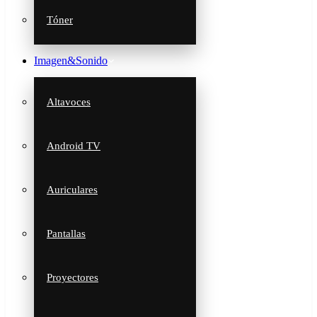
Tóner
Imagen&Sonido
Altavoces
Android TV
Auriculares
Pantallas
Proyectores