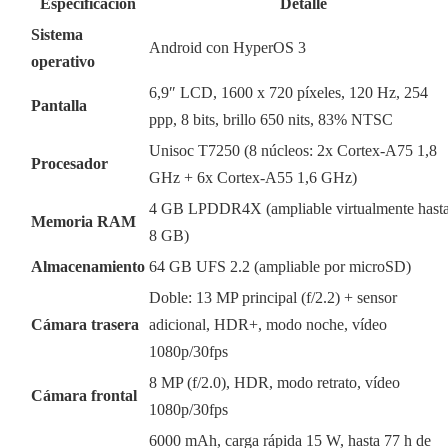
Especificación
Detalle
Sistema
Android con HyperOS 3
operativo
6,9″ LCD, 1600 x 720 píxeles, 120 Hz, 254
Pantalla
ppp, 8 bits, brillo 650 nits, 83% NTSC
Unisoc T7250 (8 núcleos: 2x Cortex-A75 1,8
Procesador
GHz + 6x Cortex-A55 1,6 GHz)
4 GB LPDDR4X (ampliable virtualmente hast
Memoria RAM
8 GB)
Almacenamiento
64 GB UFS 2.2 (ampliable por microSD)
Doble: 13 MP principal (f/2.2) + sensor
Cámara trasera
adicional, HDR+, modo noche, vídeo
1080p/30fps
8 MP (f/2.0), HDR, modo retrato, vídeo
Cámara frontal
1080p/30fps
6000 mAh, carga rápida 15 W, hasta 77 h de