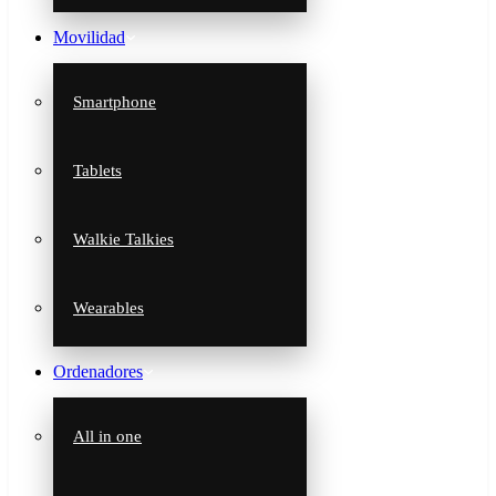
Movilidad
Smartphone
Tablets
Walkie Talkies
Wearables
Ordenadores
All in one