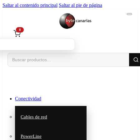
Saltar al contenido principal
Saltar al pie de página
0
Buscar
Conectividad
Cables de red
PowerLine