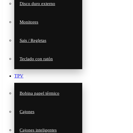
Disco duro externo
Monitores
Sais / Regletas
Teclado con ratón
TPV
Bobina papel térmico
Cajones
Cajones inteligentes