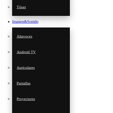
Tóner
Imagen&Sonido
Altavoces
Android TV
Auriculares
Pantallas
Proyectores