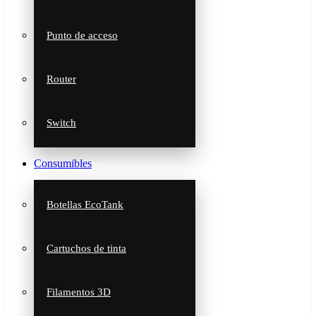
Punto de acceso
Router
Switch
Consumibles
Botellas EcoTank
Cartuchos de tinta
Filamentos 3D