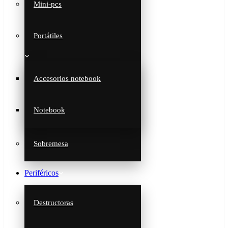
Mini-pcs
Portátiles
Accesorios notebook
Notebook
Sobremesa
Periféricos
Destructoras