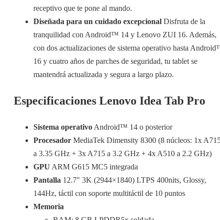
receptivo que te pone al mando.
Diseñada para un cuidado excepcional
Disfruta de la
tranquilidad con Android™ 14 y Lenovo ZUI 16. Además,
con dos actualizaciones de sistema operativo hasta Androi
16 y cuatro años de parches de seguridad, tu tablet se
mantendrá actualizada y segura a largo plazo.
Especificaciones Lenovo Idea Tab Pro
Sistema operativo
Android™ 14 o posterior
Procesador
MediaTek Dimensity 8300 (8 núcleos: 1x A71
a 3.35 GHz + 3x A715 a 3.2 GHz + 4x A510 a 2.2 GHz)
GPU
ARM G615 MC5 integrada
Pantalla
12.7″ 3K (2944×1840) LTPS 400nits, Glossy,
144Hz, táctil con soporte multitáctil de 10 puntos
Memoria
RAM: 8 GB LPDDR5x soldada