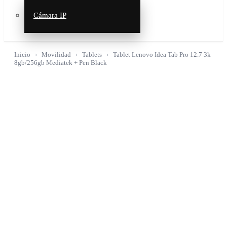
Cámara IP
Inicio
Movilidad
Tablets
Tablet Lenovo Idea Tab Pro 12.7 3k
8gb/256gb Mediatek + Pen Black