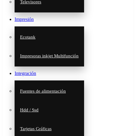
Televisores
Impresión
Ecotank
Impresoras inkjet Multifunción
Integración
Fuentes de alimentación
Hdd / Ssd
Tarjetas Gráficas