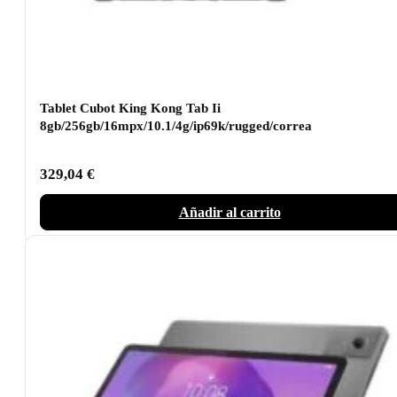
Tablet Cubot King Kong Tab Ii
8gb/256gb/16mpx/10.1/4g/ip69k/rugged/correa
329,04
€
Añadir al carrito