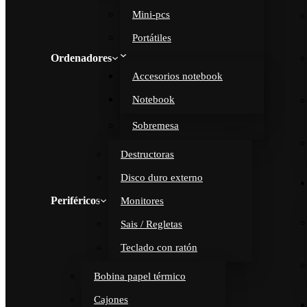
Mini-pcs
Portátiles
Ordenadores
Accesorios notebook
Notebook
Sobremesa
Destructoras
Disco duro externo
Periféricos
Monitores
Sais / Regletas
Teclado con ratón
Bobina papel térmico
Cajones