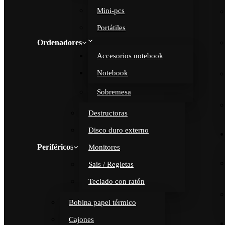
Mini-pcs
Portátiles
Ordenadores
Accesorios notebook
Notebook
Sobremesa
Destructoras
Disco duro externo
Periféricos
Monitores
Sais / Regletas
Teclado con ratón
Bobina papel térmico
Cajones