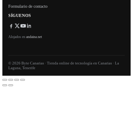
Formulario de contacto
SÍGUENOS
Alojados en
andaina.net
© 2026 Byte Canarias · Tienda online de tecnología en Canarias · La
Laguna, Tenerife