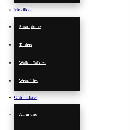
Movilidad
Smartphone
Tablets
Walkie Talkies
Wearables
Ordenadores
All in one