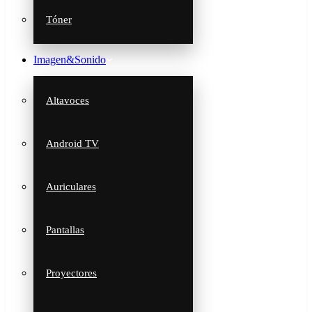
Tóner
Imagen&Sonido
Altavoces
Android TV
Auriculares
Pantallas
Proyectores