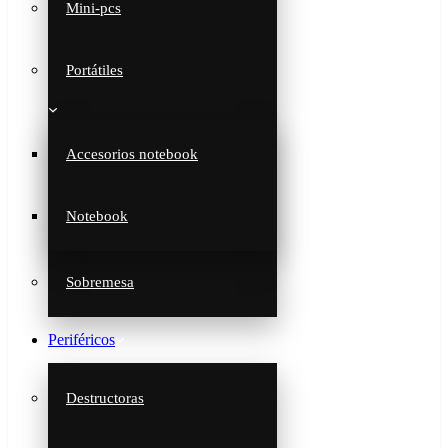
Mini-pcs
Portátiles
Accesorios notebook
Notebook
Sobremesa
Periféricos
Destructoras