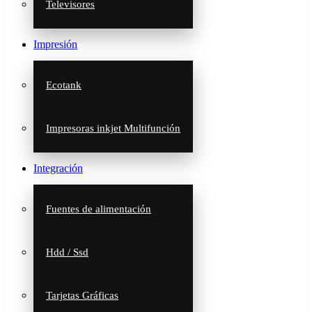
Televisores
Impresión
Ecotank
Impresoras inkjet Multifunción
Integración
Fuentes de alimentación
Hdd / Ssd
Tarjetas Gráficas