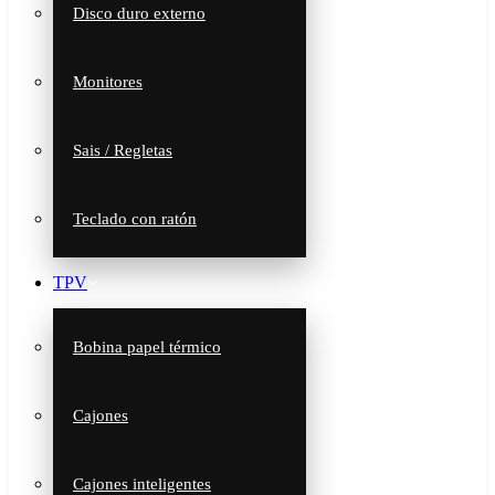
Disco duro externo
Monitores
Sais / Regletas
Teclado con ratón
TPV
Bobina papel térmico
Cajones
Cajones inteligentes