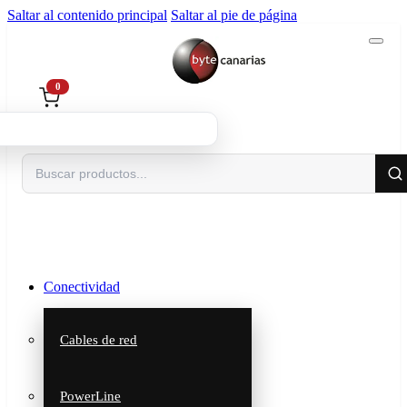
Saltar al contenido principal
Saltar al pie de página
0
Buscar
Conectividad
Cables de red
PowerLine