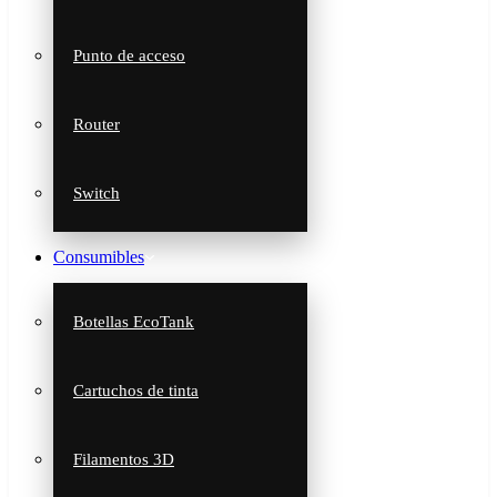
Punto de acceso
Router
Switch
Consumibles
Botellas EcoTank
Cartuchos de tinta
Filamentos 3D