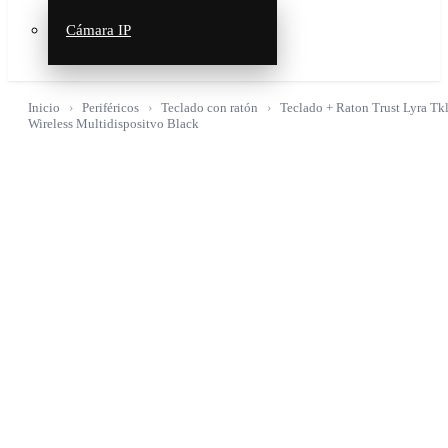
Cámara IP
Inicio
Periféricos
Teclado con ratón
Teclado + Raton Trust Lyra Tk
Wireless Multidispositvo Black