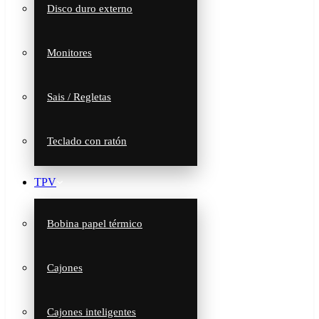
Disco duro externo
Monitores
Sais / Regletas
Teclado con ratón
TPV
Bobina papel térmico
Cajones
Cajones inteligentes