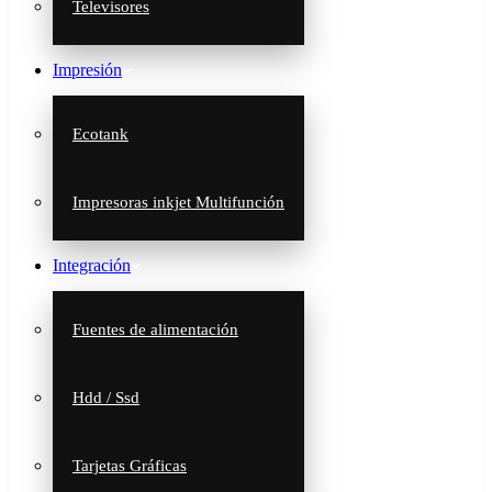
Televisores
Impresión
Ecotank
Impresoras inkjet Multifunción
Integración
Fuentes de alimentación
Hdd / Ssd
Tarjetas Gráficas