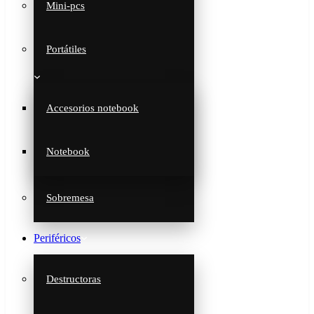
Mini-pcs
Portátiles
Accesorios notebook
Notebook
Sobremesa
Periféricos
Destructoras