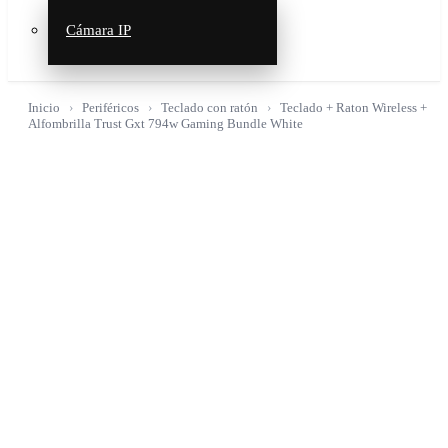
Cámara IP
Inicio
Periféricos
Teclado con ratón
Teclado + Raton Wireless +
Alfombrilla Trust Gxt 794w Gaming Bundle White