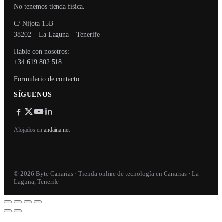
No tenemos tienda física.
C/ Nijota 15B
38202 – La Laguna – Tenerife
Hable con nosotros:
+34 619 802 518
Formulario de contacto
SÍGUENOS
Alojados en
andaina.net
© 2026 Byte Canarias · Tienda online de tecnología en Canarias · La
Laguna, Tenerife