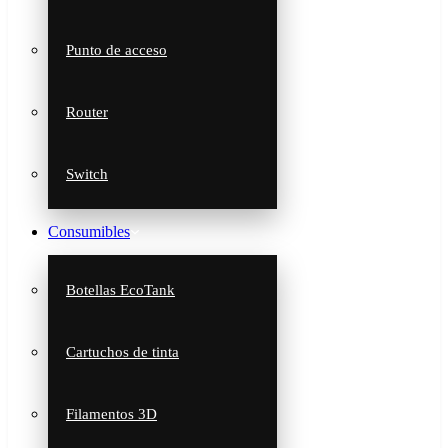
Punto de acceso
Router
Switch
Consumibles
Botellas EcoTank
Cartuchos de tinta
Filamentos 3D