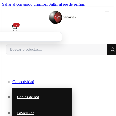
Saltar al contenido principal
Saltar al pie de página
0
Buscar
Conectividad
Cables de red
PowerLine