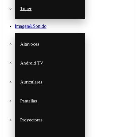
Tóner
Imagen&Sonido
Altavoces
Android TV
Auriculares
Pantallas
Proyectores