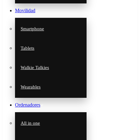
Movilidad
Smartphone
Tablets
Walkie Talkies
Wearables
Ordenadores
All in one