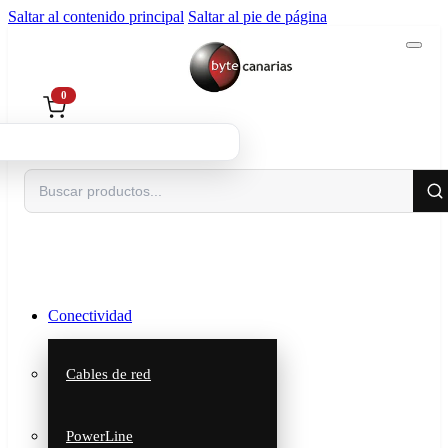
Saltar al contenido principal
Saltar al pie de página
0
Buscar
Conectividad
Cables de red
PowerLine