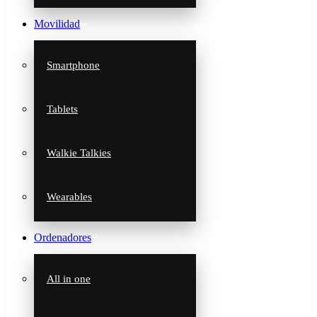
Movilidad
Smartphone
Tablets
Walkie Talkies
Wearables
Ordenadores
All in one