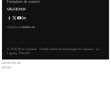
Formulario de contacto
SÍGUENOS
Alojados en
andaina.net
© 2026 Byte Canarias · Tienda online de tecnología en Canarias · La
Laguna, Tenerife