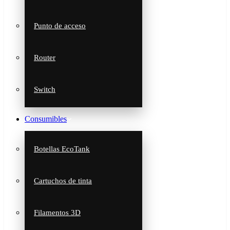
Punto de acceso
Router
Switch
Consumibles
Botellas EcoTank
Cartuchos de tinta
Filamentos 3D