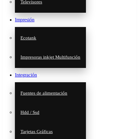
Televisores
Impresión
Ecotank
Impresoras inkjet Multifunción
Integración
Fuentes de alimentación
Hdd / Ssd
Tarjetas Gráficas