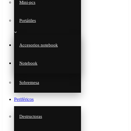
Mini-pcs
Portátiles
Accesorios notebook
Notebook
Sobremesa
Periféricos
Destructoras