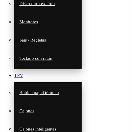
Disco duro externo
Monitores
Sais / Regletas
Teclado con ratón
TPV
Bobina papel térmico
Cajones
Cajones inteligentes