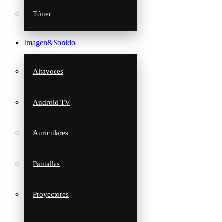
Tóner
Imagen&Sonido
Altavoces
Android TV
Auriculares
Pantallas
Proyectores