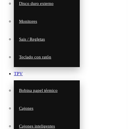
Disco duro externo
Monitores
Sais / Regletas
Teclado con ratón
TPV
Bobina papel térmico
Cajones
Cajones inteligentes