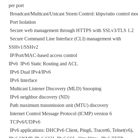
per port
 Broadcast/Multicast/Unicast Storm Control: kbps/ratio control mo
 Port Isolation
 Secure web management through HTTPS with SSLv3/TLS 1.2
 Secure Command Line Interface (CLI) management with
SSHv1/SSHv2
 IP/Port/MAC-based access control
IPv6  IPv6 Static Routing and ACL
 IPv6 Dual IPv4/IPv6
 IPv6 Interface
 Multicast Listener Discovery (MLD) Snooping
 IPv6 neighbor discovery (ND)
 Path maximum transmission unit (MTU) discovery
 Internet Control Message Protocol (ICMP) version 6
 TCPv6/UDPv6
 IPv6 applications: DHCPv6 Client, Ping6, Tracert6, Telnet(v6),