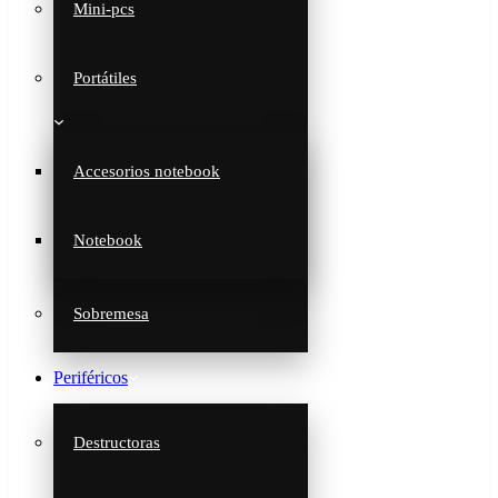
Mini-pcs
Portátiles
Accesorios notebook
Notebook
Sobremesa
Periféricos
Destructoras