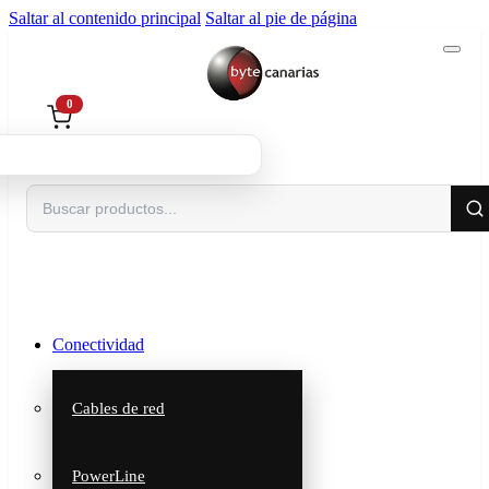
Saltar al contenido principal
Saltar al pie de página
0
Buscar
Conectividad
Cables de red
PowerLine