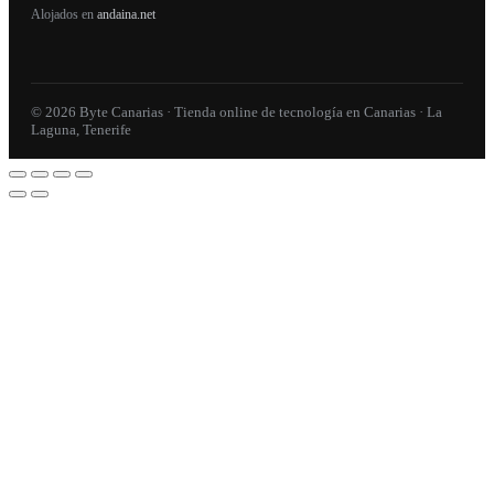
Alojados en
andaina.net
© 2026 Byte Canarias · Tienda online de tecnología en Canarias · La
Laguna, Tenerife