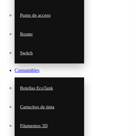
Punto de acceso
Router
Switch
Consumibles
Botellas EcoTank
Cartuchos de tinta
Filamentos 3D