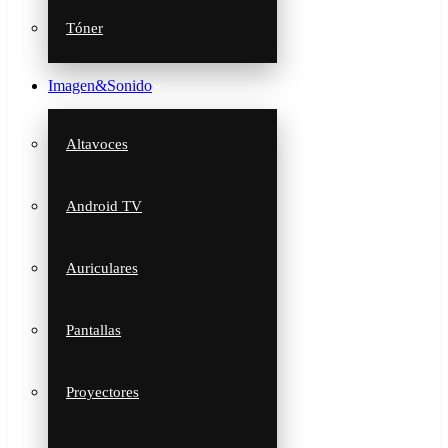
Tóner
Imagen&Sonido
Altavoces
Android TV
Auriculares
Pantallas
Proyectores