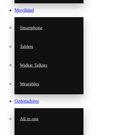
Movilidad
Smartphone
Tablets
Walkie Talkies
Wearables
Ordenadores
All in one