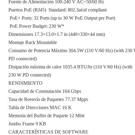
Fuente de Alimentación 100-240 V AC~50/60 Hz
Puertos PoE (RJ45)  Standard: 802.3at/af compliant
 PoE+ Ports: 32 Ports (up to 30 W PoE Output per Port)
 PoE Power Budget: 230 W*
Dimensiones 17.3×13.0×1.7 in (440×330×44 mm)
Montaje Rack Mountable
Consumo de Potencia Máximo 304.5W (110 V/60 Hz) (with 230
PD connected)
Disipación máxima de calor 1035.4 BTU/hr (110 V/60 Hz) (with
230 W PD connected)
RENDIMIENTO
Capacidad de Conmutación 104 Gbps
Tasa de Reenvío de Paquetes 77.37 Mpps
Tabla de Direcciones MAC 16 K
Memoria del Buffer de Paquete 12 Mbit
Jumbo Frame 9 KB
CARACTERÍSTICAS DE SOFTWARE