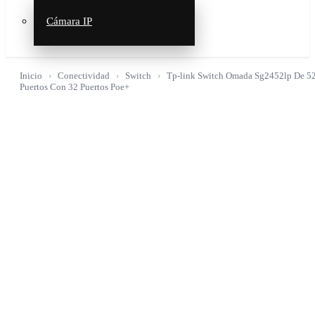
Cámara IP
Inicio
Conectividad
Switch
Tp-link Switch Omada Sg2452lp De 5
Puertos Con 32 Puertos Poe+