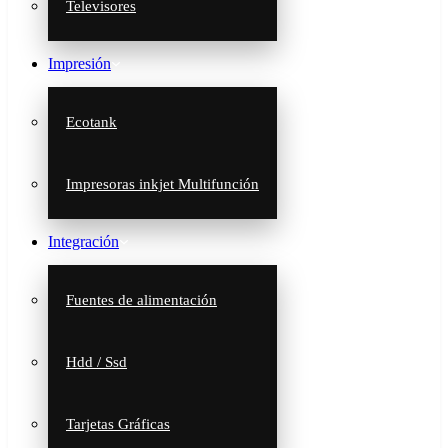
Televisores
Impresión
Ecotank
Impresoras inkjet Multifunción
Integración
Fuentes de alimentación
Hdd / Ssd
Tarjetas Gráficas