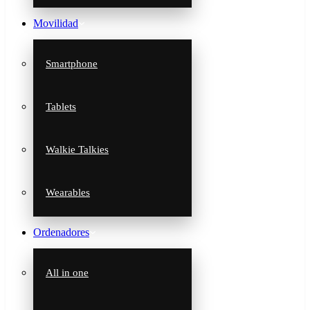
Movilidad
Smartphone
Tablets
Walkie Talkies
Wearables
Ordenadores
All in one