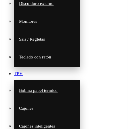
Disco duro externo
Monitores
Sais / Regletas
Teclado con ratón
TPV
Bobina papel térmico
Cajones
Cajones inteligentes