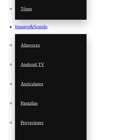
Tóner
Imagen&Sonido
Altavoces
Android TV
Auriculares
Pantallas
Proyectores