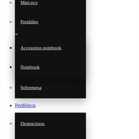
Mini-pcs
Portátiles
Accesorios notebook
Notebook
Sobremesa
Periféricos
Destructoras