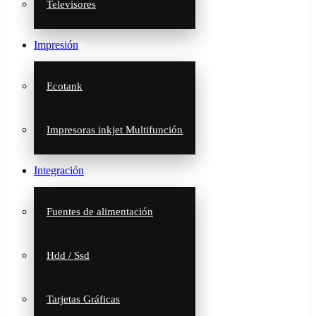
Televisores
Impresión
Ecotank
Impresoras inkjet Multifunción
Integración
Fuentes de alimentación
Hdd / Ssd
Tarjetas Gráficas