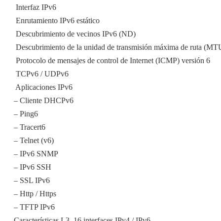
 Interfaz IPv6
 Enrutamiento IPv6 estático
 Descubrimiento de vecinos IPv6 (ND)
 Descubrimiento de la unidad de transmisión máxima de ruta (MT
 Protocolo de mensajes de control de Internet (ICMP) versión 6
 TCPv6 / UDPv6
 Aplicaciones IPv6
– Cliente DHCPv6
– Ping6
– Tracert6
– Telnet (v6)
– IPv6 SNMP
– IPv6 SSH
– SSL IPv6
– Http / Https
– TFTP IPv6
Características L3  16 interfaces IPv4 / IPv6