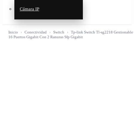
Cámara IP
Inicio
Conectividad
Switch
Tp-link Switch Tl-sg2218 Gestionable
16 Puertos Gigabit Con 2 Ranuras Sfp Gigabit