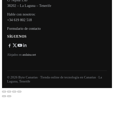
C/ Nijota 15B
38202 – La Laguna – Tenerife
Hable con nosotros:
+34 619 802 518
Formulario de contacto
SÍGUENOS
Alojados en
andaina.net
© 2026 Byte Canarias · Tienda online de tecnología en Canarias · La
Laguna, Tenerife