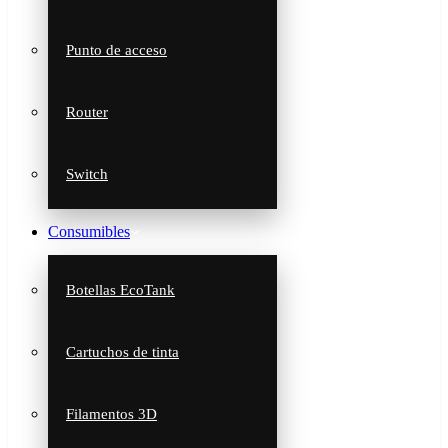
Punto de acceso
Router
Switch
Consumibles
Botellas EcoTank
Cartuchos de tinta
Filamentos 3D