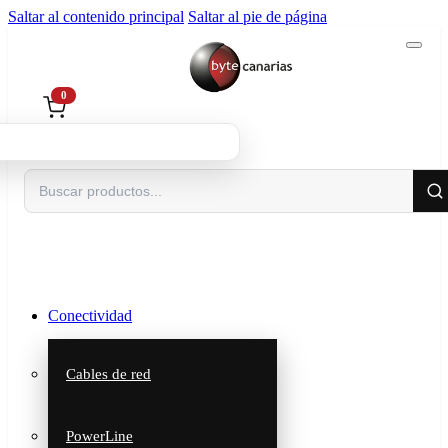
Saltar al contenido principal
Saltar al pie de página
0
Buscar
Conectividad
Cables de red
PowerLine