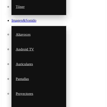
Tóner
Imagen&Sonido
Altavoces
Android TV
Auriculares
Pantallas
Proyectores