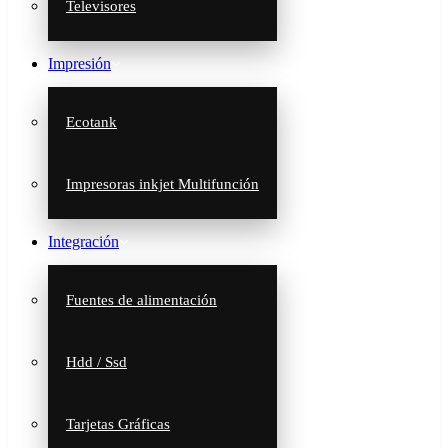
Televisores
Impresión
Ecotank
Impresoras inkjet Multifunción
Integración
Fuentes de alimentación
Hdd / Ssd
Tarjetas Gráficas