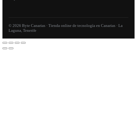
© 2026 Byte Canarias · Tienda online de tecnología en Canarias · La
Laguna, Tenerife