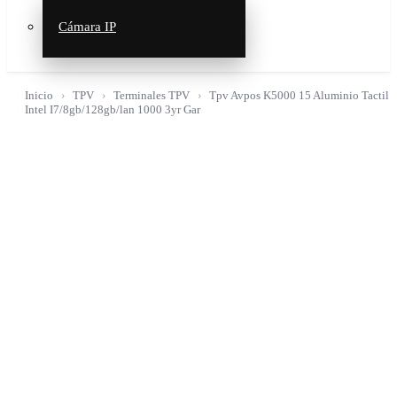
Cámara IP
Inicio
TPV
Terminales TPV
Tpv Avpos K5000 15 Aluminio Tactil
Intel I7/8gb/128gb/lan 1000 3yr Gar