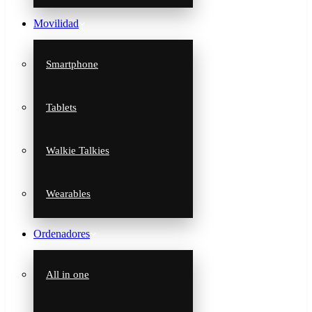
Movilidad
Smartphone
Tablets
Walkie Talkies
Wearables
Ordenadores
All in one