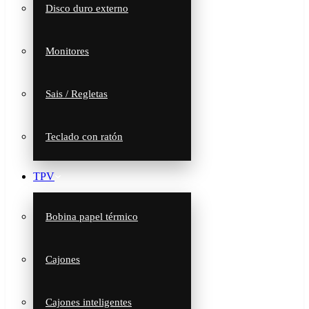
Disco duro externo
Monitores
Sais / Regletas
Teclado con ratón
TPV
Bobina papel térmico
Cajones
Cajones inteligentes