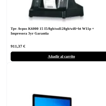
Tpv Avpos K6000 15 I5/8gb/ssd128gb/wifi+bt W11p +
Impresora 3yr Garantia
911,37
€
Añadir al carrito