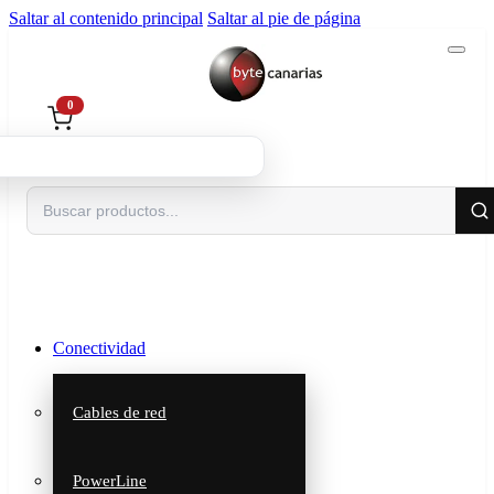
Saltar al contenido principal
Saltar al pie de página
0
Buscar
Conectividad
Cables de red
PowerLine