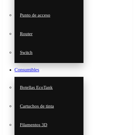
Punto de acceso
Router
Switch
Consumibles
Botellas EcoTank
Cartuchos de tinta
Filamentos 3D