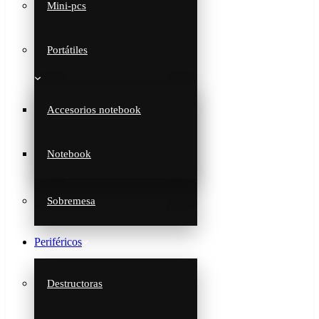
Mini-pcs
Portátiles
Accesorios notebook
Notebook
Sobremesa
Periféricos
Destructoras