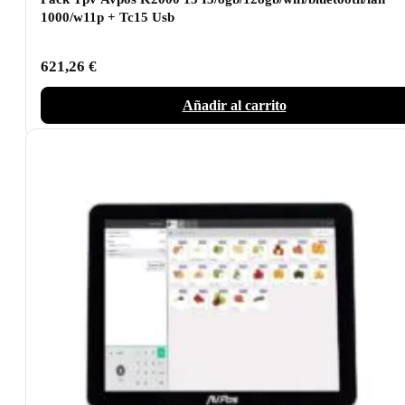
1000/w11p + Tc15 Usb
621,26
€
Añadir al carrito