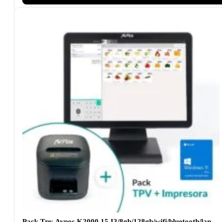
Pack Tpv Avpos K2000 15 I3/8gb/128gb/wifi/bluetooth/lan