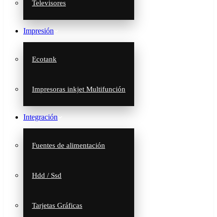
Televisores
Impresión
Ecotank
Impresoras inkjet Multifunción
Integración
Fuentes de alimentación
Hdd / Ssd
Tarjetas Gráficas