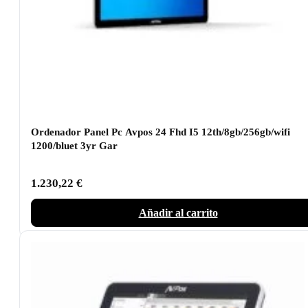
Ordenador Panel Pc Avpos 24 Fhd I5 12th/8gb/256gb/wifi
1200/bluet 3yr Gar
1.230,22
€
Añadir al carrito