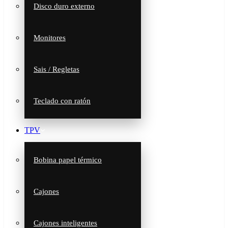
Disco duro externo
Monitores
Sais / Regletas
Teclado con ratón
TPV
Bobina papel térmico
Cajones
Cajones inteligentes