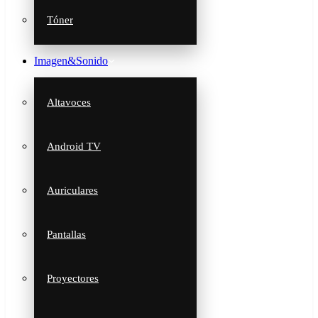
Tóner
Imagen&Sonido
Altavoces
Android TV
Auriculares
Pantallas
Proyectores