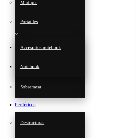
Mini-pcs
Portátiles
Accesorios notebook
Notebook
Sobremesa
Periféricos
Destructoras