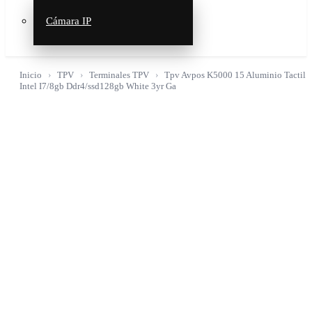
Cámara IP
Inicio
TPV
Terminales TPV
Tpv Avpos K5000 15 Aluminio Tactil
Intel I7/8gb Ddr4/ssd128gb White 3yr Ga