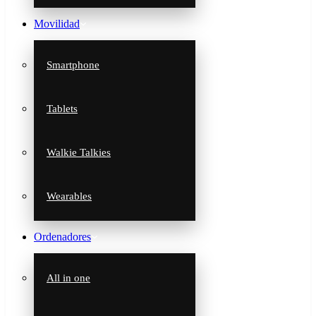
Movilidad
Smartphone
Tablets
Walkie Talkies
Wearables
Ordenadores
All in one