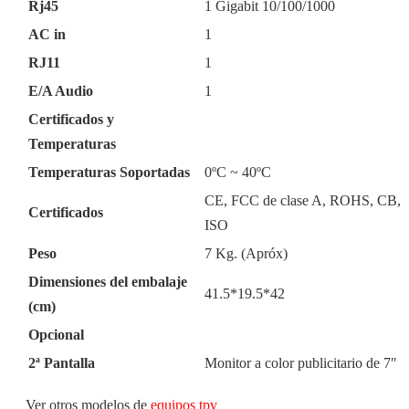
Rj45
1 Gigabit 10/100/1000
AC in
1
RJ11
1
E/A Audio
1
Certificados y
Temperaturas
Temperaturas Soportadas
0ºC ~ 40ºC
CE, FCC de clase A, ROHS, CB,
Certificados
ISO
Peso
7 Kg. (Apróx)
Dimensiones del embalaje
41.5*19.5*42
(cm)
Opcional
2ª Pantalla
Monitor a color publicitario de 7″
Ver otros modelos de
equipos tpv