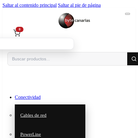
Saltar al contenido principal
Saltar al pie de página
0
Buscar
Conectividad
Cables de red
PowerLine