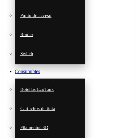
Punto de acceso
Router
Switch
Consumibles
Botellas EcoTank
Cartuchos de tinta
Filamentos 3D