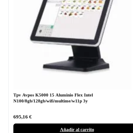
Tpv Avpos K5000 15 Aluminio Flex Intel
N100/8gb/128gb/wifi/multime/w11p 3y
695,16
€
Añadir al carrito