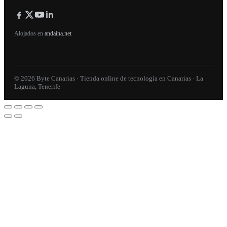
Alojados en
andaina.net
© 2026 Byte Canarias · Tienda online de tecnología en Canarias · La
Laguna, Tenerife