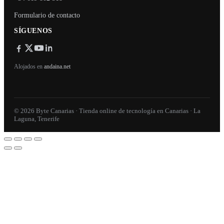
Formulario de contacto
SÍGUENOS
Alojados en
andaina.net
© 2026 Byte Canarias · Tienda online de tecnología en Canarias · La
Laguna, Tenerife