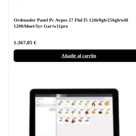
Ordenador Panel Pc Avpos 27 Fhd I5 12th/8gb/256gb/wifi
1200/bluet/3yr Gar/w11pro
1.367,05
€
Añadir al carrito