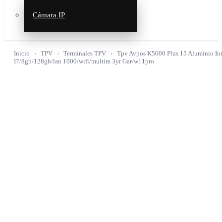
Cámara IP
Inicio
TPV
Terminales TPV
Tpv Avpos K5000 Plus 15 Aluminio Int
I7/8gb/128gb/lan 1000/wifi/multim 3yr Gar/w11pro