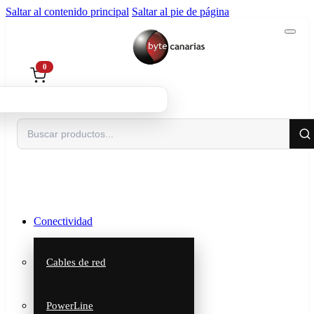
Saltar al contenido principal
Saltar al pie de página
0
Buscar
Conectividad
Cables de red
PowerLine