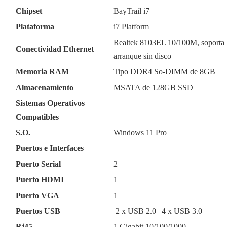
Chipset
BayTrail i7
Plataforma
i7 Platform
Realtek 8103EL 10/100M, soporta
Conectividad Ethernet
arranque sin disco
Memoria RAM
Tipo DDR4 So-DIMM de 8GB
Almacenamiento
MSATA de 128GB SSD
Sistemas Operativos
Compatibles
S.O.
Windows 11 Pro
Puertos e Interfaces
Puerto Serial
2
Puerto HDMI
1
Puerto VGA
1
Puertos USB
2 x USB 2.0 | 4 x USB 3.0
Rj45
1 Gigabit 10/100/1000