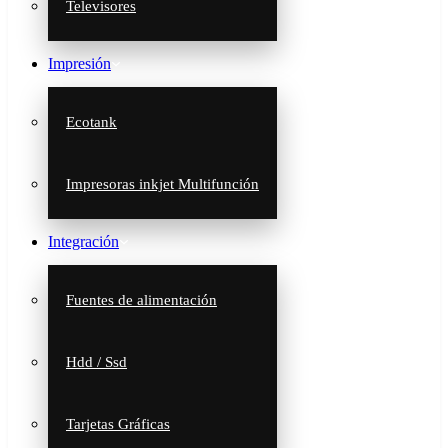
Televisores
Impresión
Ecotank
Impresoras inkjet Multifunción
Integración
Fuentes de alimentación
Hdd / Ssd
Tarjetas Gráficas