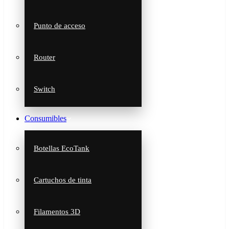
Punto de acceso
Router
Switch
Consumibles
Botellas EcoTank
Cartuchos de tinta
Filamentos 3D