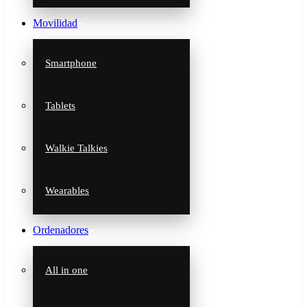
Movilidad
Smartphone
Tablets
Walkie Talkies
Wearables
Ordenadores
All in one