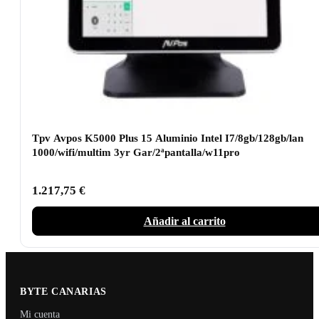
Tpv Avpos K5000 Plus 15 Aluminio Intel I7/8gb/128gb/lan
1000/wifi/multim 3yr Gar/2ªpantalla/w11pro
1.217,75
€
Añadir al carrito
BYTE CANARIAS
Mi cuenta