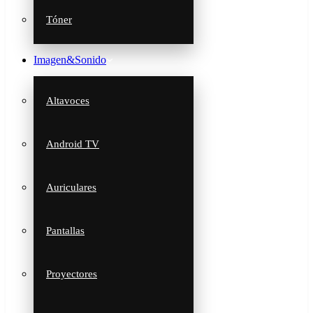
Tóner
Imagen&Sonido
Altavoces
Android TV
Auriculares
Pantallas
Proyectores