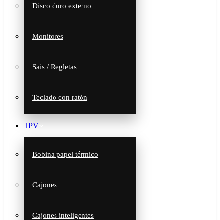
Disco duro externo
Monitores
Sais / Regletas
Teclado con ratón
TPV
Bobina papel térmico
Cajones
Cajones inteligentes