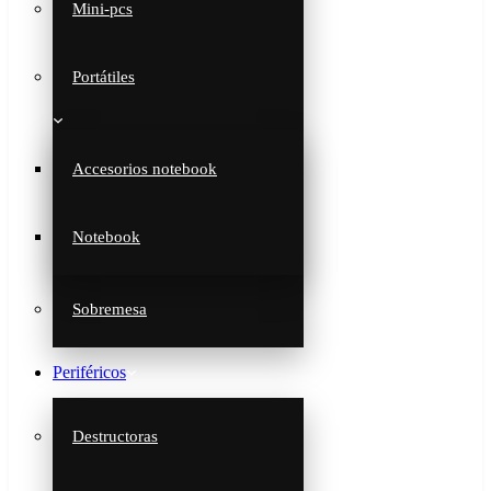
Mini-pcs
Portátiles
Accesorios notebook
Notebook
Sobremesa
Periféricos
Destructoras