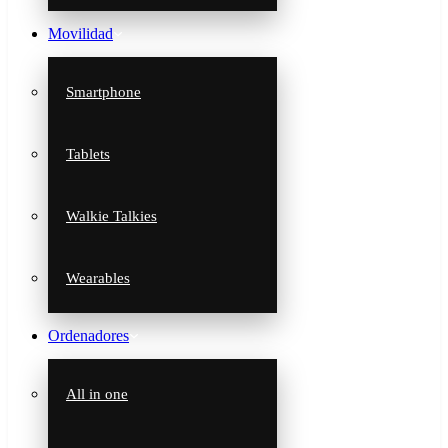
Movilidad
Smartphone
Tablets
Walkie Talkies
Wearables
Ordenadores
All in one