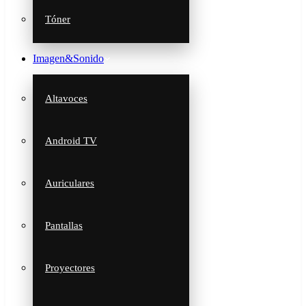
Tóner
Imagen&Sonido
Altavoces
Android TV
Auriculares
Pantallas
Proyectores