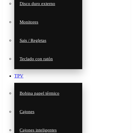
Disco duro externo
Monitores
Sais / Regletas
Teclado con ratón
TPV
Bobina papel térmico
Cajones
Cajones inteligentes