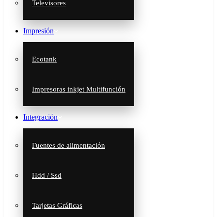
Televisores
Impresión
Ecotank
Impresoras inkjet Multifunción
Integración
Fuentes de alimentación
Hdd / Ssd
Tarjetas Gráficas