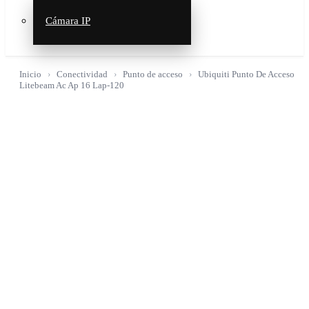
Cámara IP
Inicio
Conectividad
Punto de acceso
Ubiquiti Punto De Acceso
Litebeam Ac Ap 16 Lap-120