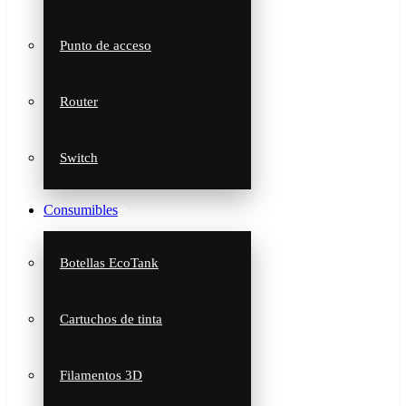
Punto de acceso
Router
Switch
Consumibles
Botellas EcoTank
Cartuchos de tinta
Filamentos 3D