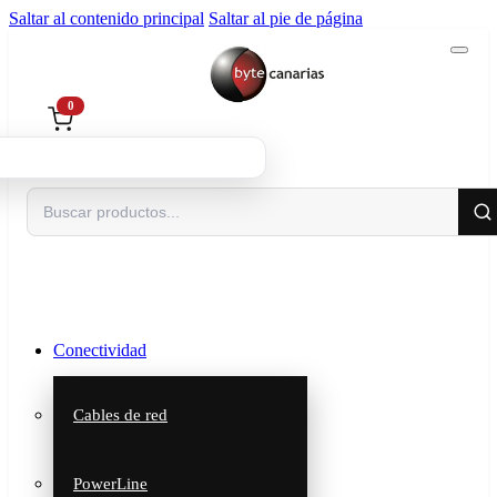
Saltar al contenido principal
Saltar al pie de página
0
Buscar
Conectividad
Cables de red
PowerLine