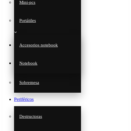
Mini-pcs
Portátiles
Accesorios notebook
Notebook
Sobremesa
Periféricos
Destructoras