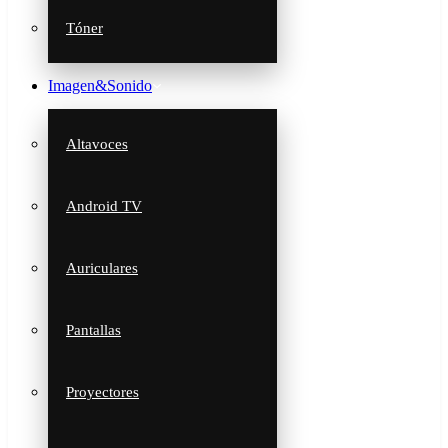
Tóner
Imagen&Sonido
Altavoces
Android TV
Auriculares
Pantallas
Proyectores