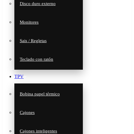
Disco duro externo
Monitores
Sais / Regletas
Teclado con ratón
TPV
Bobina papel térmico
Cajones
Cajones inteligentes