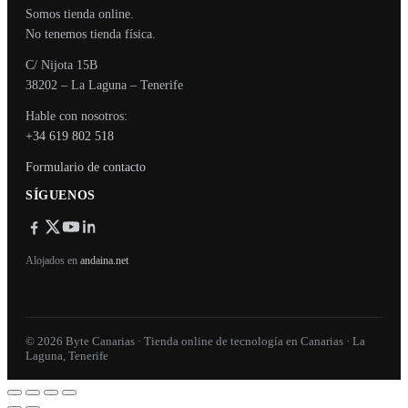
Somos tienda online.
No tenemos tienda física.
C/ Nijota 15B
38202 – La Laguna – Tenerife
Hable con nosotros:
+34 619 802 518
Formulario de contacto
SÍGUENOS
Alojados en
andaina.net
© 2026 Byte Canarias · Tienda online de tecnología en Canarias · La
Laguna, Tenerife