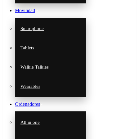
Movilidad
Smartphone
Tablets
Walkie Talkies
Wearables
Ordenadores
All in one