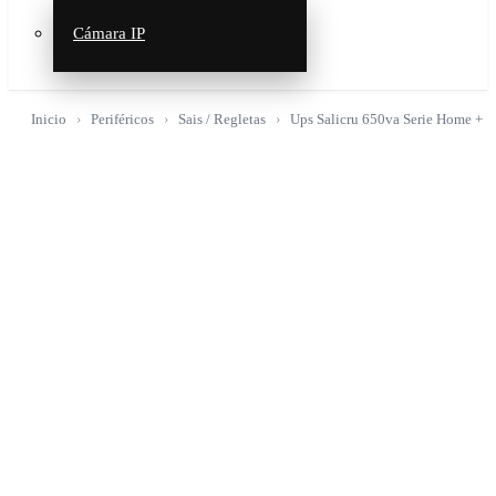
Cámara IP
Inicio
Periféricos
Sais / Regletas
Ups Salicru 650va Serie Home +