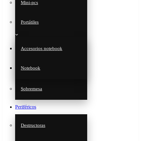
Mini-pcs
Portátiles
Accesorios notebook
Notebook
Sobremesa
Periféricos
Destructoras