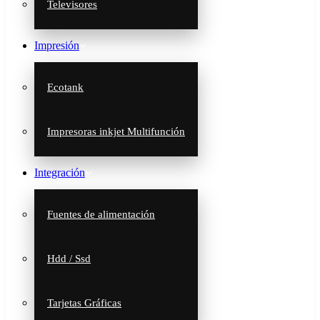
Televisores
Impresión
Ecotank
Impresoras inkjet Multifunción
Integración
Fuentes de alimentación
Hdd / Ssd
Tarjetas Gráficas