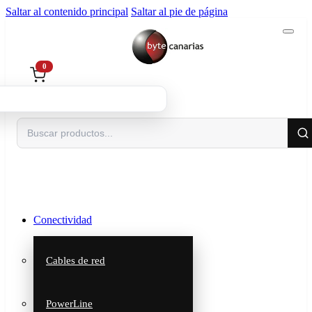
Saltar al contenido principal
Saltar al pie de página
0
Buscar
Conectividad
Cables de red
PowerLine