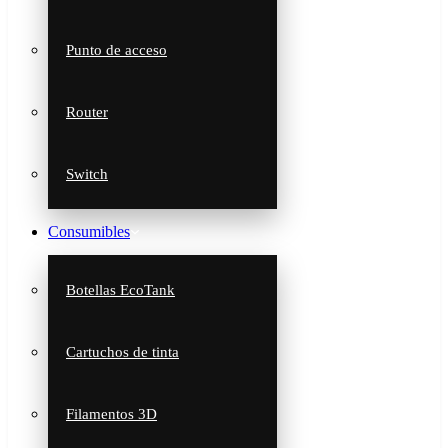
Punto de acceso
Router
Switch
Consumibles
Botellas EcoTank
Cartuchos de tinta
Filamentos 3D