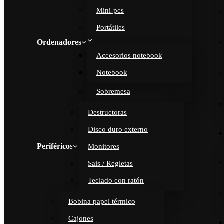
Mini-pcs
Portátiles
Ordenadores
Accesorios notebook
Notebook
Sobremesa
Destructoras
Disco duro externo
Periféricos
Monitores
Sais / Regletas
Teclado con ratón
Bobina papel térmico
Cajones