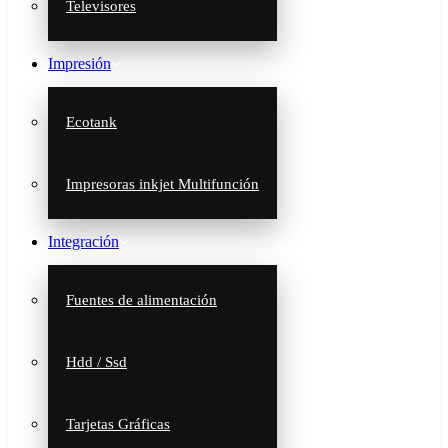
Televisores
Impresión
Ecotank
Impresoras inkjet Multifunción
Integración
Fuentes de alimentación
Hdd / Ssd
Tarjetas Gráficas