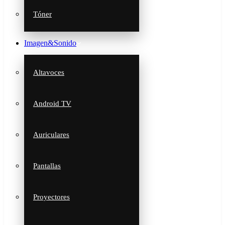
Tóner
Imagen&Sonido
Altavoces
Android TV
Auriculares
Pantallas
Proyectores