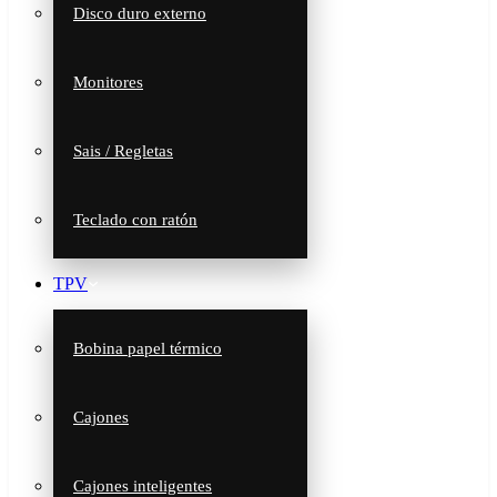
Disco duro externo
Monitores
Sais / Regletas
Teclado con ratón
TPV
Bobina papel térmico
Cajones
Cajones inteligentes