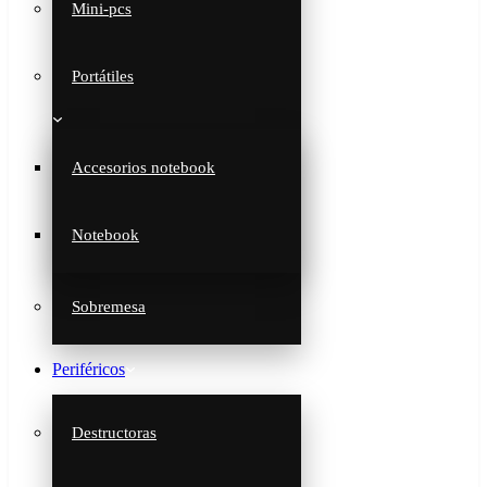
Mini-pcs
Portátiles
Accesorios notebook
Notebook
Sobremesa
Periféricos
Destructoras