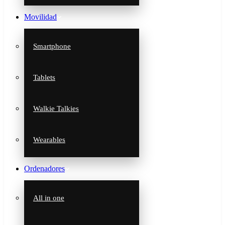
Movilidad
Smartphone
Tablets
Walkie Talkies
Wearables
Ordenadores
All in one