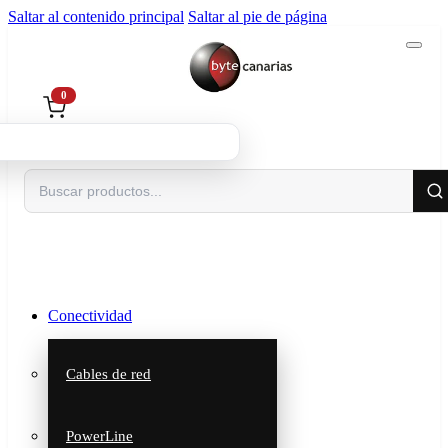
Saltar al contenido principal
Saltar al pie de página
0
Buscar
Conectividad
Cables de red
PowerLine