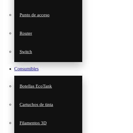
Punto de acceso
Router
Switch
Consumibles
Botellas EcoTank
Cartuchos de tinta
Filamentos 3D