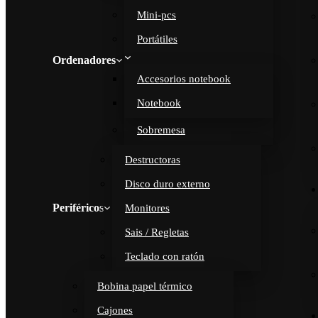
Mini-pcs
Portátiles
Ordenadores
Accesorios notebook
Notebook
Sobremesa
Destructoras
Disco duro externo
Periféricos
Monitores
Sais / Regletas
Teclado con ratón
Bobina papel térmico
Cajones