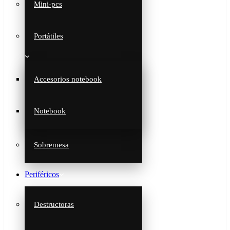
Mini-pcs
Portátiles
Accesorios notebook
Notebook
Sobremesa
Periféricos
Destructoras