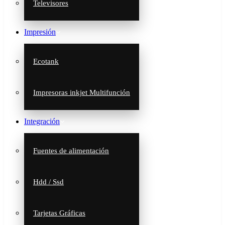
Televisores
Impresión
Ecotank
Impresoras inkjet Multifunción
Integración
Fuentes de alimentación
Hdd / Ssd
Tarjetas Gráficas