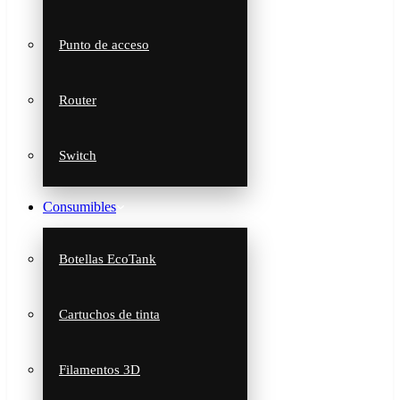
Punto de acceso
Router
Switch
Consumibles
Botellas EcoTank
Cartuchos de tinta
Filamentos 3D