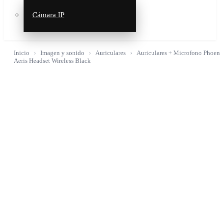
Cámara IP
Inicio
Imagen y sonido
Auriculares
Auriculares + Microfono Phoen
Aeris Headset Wireless Black