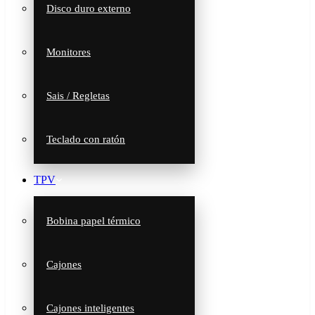
Disco duro externo
Monitores
Sais / Regletas
Teclado con ratón
TPV
Bobina papel térmico
Cajones
Cajones inteligentes