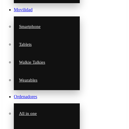
Movilidad
Smartphone
Tablets
Walkie Talkies
Wearables
Ordenadores
All in one