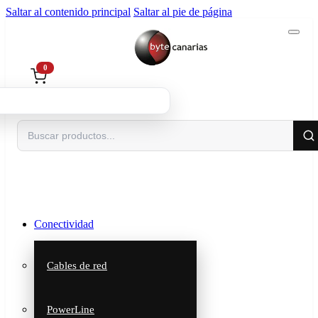
Saltar al contenido principal
Saltar al pie de página
0
Buscar
Conectividad
Cables de red
PowerLine