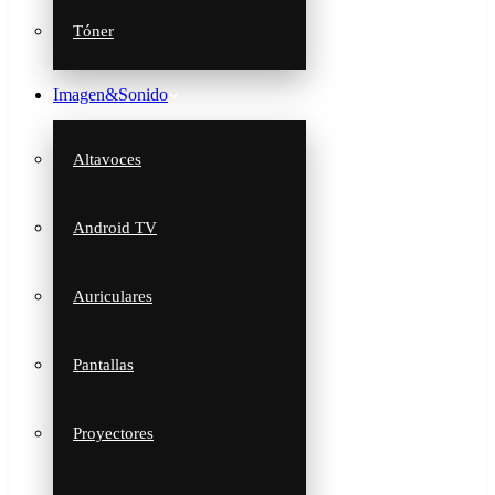
Tóner
Imagen&Sonido
Altavoces
Android TV
Auriculares
Pantallas
Proyectores