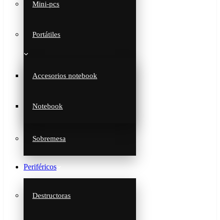
Mini-pcs
Portátiles
Accesorios notebook
Notebook
Sobremesa
Periféricos
Destructoras