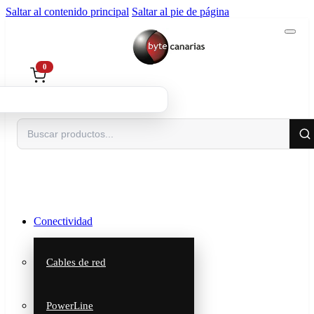
Saltar al contenido principal
Saltar al pie de página
0
Buscar
Conectividad
Cables de red
PowerLine