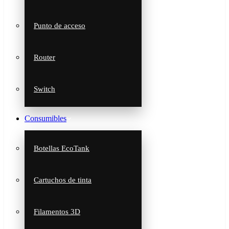
Punto de acceso
Router
Switch
Consumibles
Botellas EcoTank
Cartuchos de tinta
Filamentos 3D