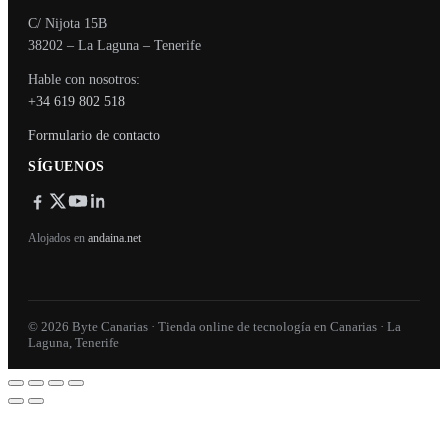
C/ Nijota 15B
38202 – La Laguna – Tenerife
Hable con nosotros:
+34 619 802 518
Formulario de contacto
SÍGUENOS
Alojados en
andaina.net
© 2026 Byte Canarias · Tienda online de tecnología en Canarias · La
Laguna, Tenerife