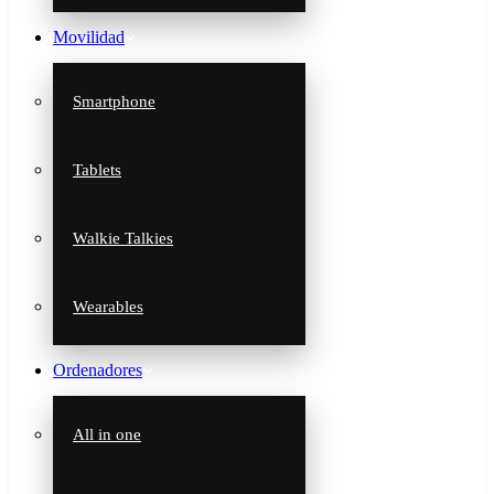
Movilidad
Smartphone
Tablets
Walkie Talkies
Wearables
Ordenadores
All in one