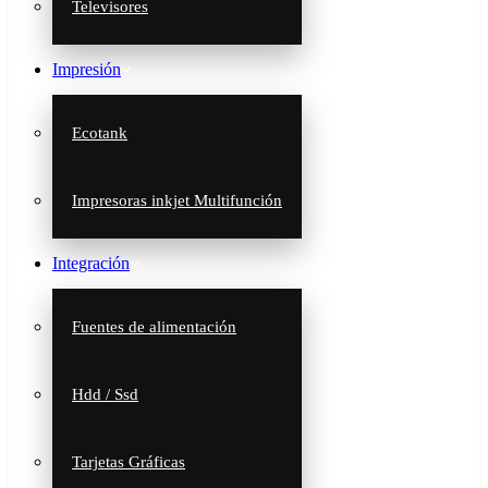
Televisores
Impresión
Ecotank
Impresoras inkjet Multifunción
Integración
Fuentes de alimentación
Hdd / Ssd
Tarjetas Gráficas