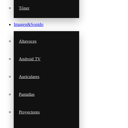
Tóner
Imagen&Sonido
Altavoces
Android TV
Auriculares
Pantallas
Proyectores