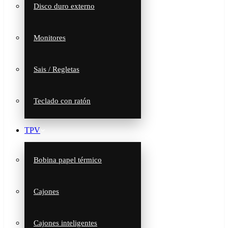
Disco duro externo
Monitores
Sais / Regletas
Teclado con ratón
TPV
Bobina papel térmico
Cajones
Cajones inteligentes