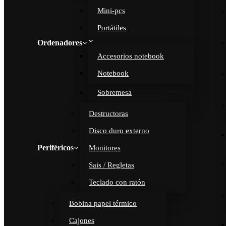
Mini-pcs
Portátiles
Ordenadores
Accesorios notebook
Notebook
Sobremesa
Destructoras
Disco duro externo
Periféricos
Monitores
Sais / Regletas
Teclado con ratón
Bobina papel térmico
Cajones